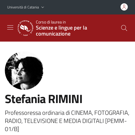
Vai al contenuto principale
Vai al menu di navigazione
Università di Catania
Corso di laurea in
Scienze e lingue per la
comunicazione
Stefania RIMINI
Professoressa ordinaria di CINEMA, FOTOGRAFIA,
RADIO, TELEVISIONE E MEDIA DIGITALI [PEMM-
01/B]