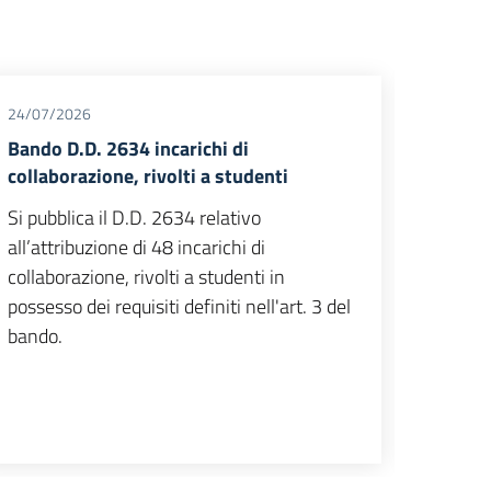
24/07/2026
06/07/
Bando D.D. 2634 incarichi di
Pubbli
collaborazione, rivolti a studenti
ricerc
rappre
Si pubblica il D.D. 2634 relativo
nell'e
all’attribuzione di 48 incarichi di
Si comu
collaborazione, rivolti a studenti in
web di
possesso dei requisiti definiti nell'art. 3 del
stato p
bando.
confer