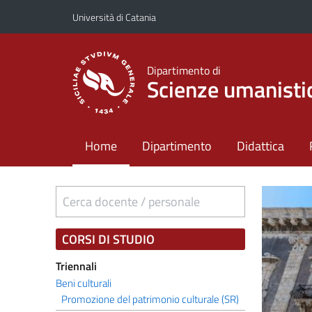
Vai al contenuto principale
Vai al menu di navigazione
Università di Catania
Dipartimento di
Scienze umanisti
Home
Dipartimento
Didattica
Cerca docente / personale
CORSI DI STUDIO
Triennali
Beni culturali
Promozione del patrimonio culturale (SR)