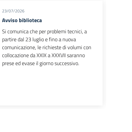
23/07/2026
25/06/
Avviso biblioteca
Premio
Mazza
Si comunica che per problemi tecnici, a
Si comu
partire dal 23 luglio e fino a nuova
Premio
comunicazione, le richieste di volumi con
Mazza
collocazione da XXIX a XXXVII saranno
studio
prese ed evase il giorno successivo.
Scienz
Catani
paesagg
dell’Aci