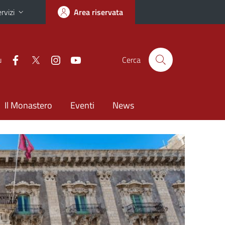
rvizi
Area riservata
u
Cerca
Il Monastero
Eventi
News