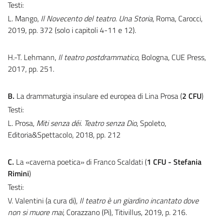
Testi:
L. Mango,
Il Novecento del teatro. Una Storia
, Roma, Carocci,
2019, pp. 372 (solo i capitoli 4-11 e 12).
H.-T. Lehmann,
Il teatro postdrammatico
, Bologna, CUE Press,
2017, pp. 251.
B.
La drammaturgia insulare ed europea di Lina Prosa (
2 CFU
)
Testi:
L. Prosa,
Miti senza déi. Teatro senza Dio
, Spoleto,
Editoria&Spettacolo, 2018, pp. 212
C.
La «caverna poetica» di Franco Scaldati (
1 CFU - Stefania
Rimini
)
Testi:
V. Valentini (a cura di),
Il teatro è un giardino incantato dove
non si muore mai
, Corazzano (Pi), Titivillus, 2019, p. 216.