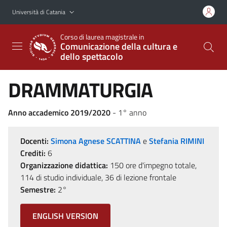
Vai al contenuto principale
Vai al menu di navigazione
Università di Catania
Corso di laurea magistrale in
Comunicazione della cultura e
dello spettacolo
DRAMMATURGIA
Anno accademico 2019/2020
- 1° anno
Docenti:
Simona Agnese SCATTINA
e
Stefania RIMINI
Crediti:
6
Organizzazione didattica:
150 ore d'impegno totale,
114 di studio individuale, 36 di lezione frontale
Semestre:
2°
ENGLISH VERSION