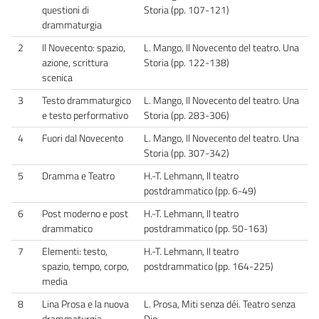
questioni di
Storia (pp. 107-121)
drammaturgia
2
Il Novecento: spazio,
L. Mango, Il Novecento del teatro. Una
azione, scrittura
Storia (pp. 122-138)
scenica
3
Testo drammaturgico
L. Mango, Il Novecento del teatro. Una
e testo performativo
Storia (pp. 283-306)
4
Fuori dal Novecento
L. Mango, Il Novecento del teatro. Una
Storia (pp. 307-342)
5
Dramma e Teatro
H.-T. Lehmann, Il teatro
postdrammatico (pp. 6-49)
6
Post moderno e post
H.-T. Lehmann, Il teatro
drammatico
postdrammatico (pp. 50-163)
7
Elementi: testo,
H.-T. Lehmann, Il teatro
spazio, tempo, corpo,
postdrammatico (pp. 164-225)
media
8
Lina Prosa e la nuova
L. Prosa, Miti senza déi. Teatro senza
drammaturgia
Dio