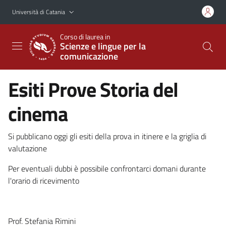
Vai al contenuto principale
Vai al menu di navigazione
Università di Catania
Corso di laurea in
Scienze e lingue per la
comunicazione
Esiti Prove Storia del
cinema
Si pubblicano oggi gli esiti della prova in itinere e la griglia di
valutazione
Per eventuali dubbi è possibile confrontarci domani durante
l'orario di ricevimento
Prof. Stefania Rimini