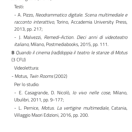
Testi:
- A. Pizzo,
Neodrammatico digitale. Scena multimediale e
racconto interattivo
, Torino, Accademia University Press,
2013, pp. 217;
- J. Malvezzi,
Remedi-Action. Dieci anni di videoteatro
italiano
, Milano, Postmediabooks, 2015, pp. 111.
B
Quando il cinema (rad)doppia il teatro: le stanze di Motus
(3 CFU)
Videolettura:
- Motus,
Twin Rooms
(2002)
Per lo studio:
- E. Casagrande, D. Nicolò,
Io vivo nelle cose
, Milano,
Ubulibri, 2011, pp. 9-177;
- L. Pernice,
Motus. La vertigine multimediale
, Catania,
Villaggio Maori Edizioni, 2016, pp. 200.