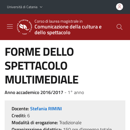
Vai al contenuto principale
Vai al menu di navigazione
Università di Catania
Corso di laurea magistrale in
Comunicazione della cultura e
dello spettacolo
FORME DELLO
SPETTACOLO
MULTIMEDIALE
Anno accademico 2016/2017
- 1° anno
Docente:
Stefania RIMINI
Crediti:
6
Modalità di erogazione:
Tradizionale
Organizzazione didattica:
150 ore d'impegno totale,