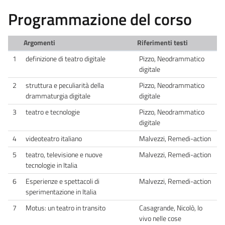
Programmazione del corso
Argomenti
Riferimenti testi
1
definizione di teatro digitale
Pizzo, Neodrammatico
digitale
2
struttura e peculiarità della
Pizzo, Neodrammatico
drammaturgia digitale
digitale
3
teatro e tecnologie
Pizzo, Neodrammatico
digitale
4
videoteatro italiano
Malvezzi, Remedi-action
5
teatro, televisione e nuove
Malvezzi, Remedi-action
tecnologie in Italia
6
Esperienze e spettacoli di
Malvezzi, Remedi-action
sperimentazione in Italia
7
Motus: un teatro in transito
Casagrande, Nicolò, Io
vivo nelle cose