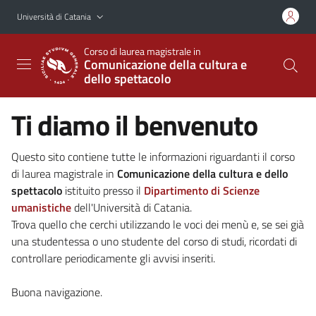
Vai al contenuto principale
Vai al menu di navigazione
Università di Catania
Corso di laurea magistrale in
Comunicazione della cultura e
dello spettacolo
Ti diamo il benvenuto
Questo sito contiene tutte le informazioni riguardanti il corso
di laurea magistrale in
Comunicazione della cultura e dello
spettacolo
istituito presso il
Dipartimento di Scienze
umanistiche
dell'Università di Catania.
Trova quello che cerchi utilizzando le voci dei menù e, se sei già
una studentessa o uno studente del corso di studi, ricordati di
controllare periodicamente gli avvisi inseriti.
Buona navigazione.