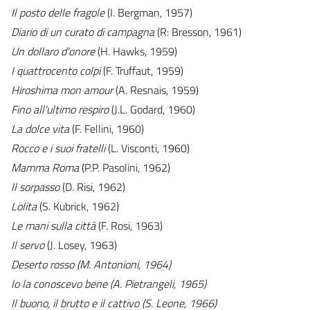
Il posto delle fragole
(I. Bergman, 1957)
Diario di un curato di campagna
(R: Bresson, 1961)
Un dollaro d'onore
(H. Hawks, 1959)
I quattrocento colpi
(F. Truffaut, 1959)
Hiroshima mon amour
(A. Resnais, 1959)
Fino all'ultimo respiro
(J.L. Godard, 1960)
La dolce vita
(F. Fellini, 1960)
Rocco e i suoi fratelli
(L. Visconti, 1960)
Mamma Roma
(P.P. Pasolini, 1962)
Il sorpasso
(D. Risi, 1962)
Lolita
(S. Kubrick, 1962)
Le mani sulla città
(F. Rosi, 1963)
Il servo
(J. Losey, 1963)
Deserto rosso (M. Antonioni, 1964)
Io la conoscevo bene (A. Pietrangeli, 1965)
Il buono, il brutto e il cattivo (S. Leone, 1966)