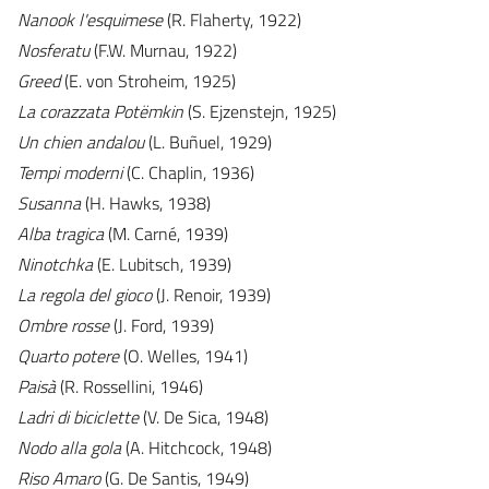
Nanook l'esquimese
(R. Flaherty, 1922)
Nosferatu
(F.W. Murnau, 1922)
Greed
(E. von Stroheim, 1925)
La corazzata
Potëmkin
(S. Ejzenstejn, 1925)
Un chien andalou
(L. Buñuel, 1929)
Tempi moderni
(C. Chaplin, 1936)
Susanna
(H. Hawks, 1938)
Alba tragica
(M. Carné, 1939)
Ninotchka
(E. Lubitsch, 1939)
La regola del gioco
(J. Renoir, 1939)
Ombre rosse
(J. Ford, 1939)
Quarto potere
(O. Welles, 1941)
Paisà
(R. Rossellini, 1946)
Ladri di biciclette
(V. De Sica, 1948)
Nodo alla gola
(A. Hitchcock, 1948)
Riso Amaro
(G. De Santis, 1949)