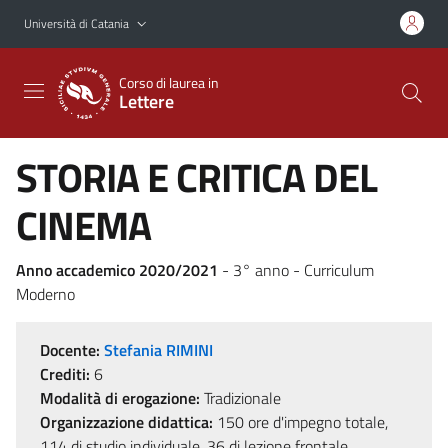
Vai al contenuto principale
Vai al menu di navigazione
Università di Catania
Corso di laurea in
Lettere
STORIA E CRITICA DEL
CINEMA
Anno accademico 2020/2021
- 3° anno - Curriculum
Moderno
Docente:
Stefania RIMINI
Crediti:
6
Modalità di erogazione:
Tradizionale
Organizzazione didattica:
150 ore d'impegno totale,
114 di studio individuale, 36 di lezione frontale