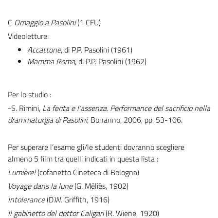
C
Omaggio a Pasolini
(1 CFU)
Videoletture:
Accattone
, di P.P. Pasolini (1961)
Mamma Roma
, di P.P. Pasolini (1962)
Per lo studio :
-S. Rimini,
La ferita e l’assenza. Performance del sacrificio nella
drammaturgia di Pasolini
, Bonanno, 2006, pp. 53-106.
Per superare l’esame gli/le studenti dovranno scegliere
almeno 5 film tra quelli indicati in questa lista :
Lumière!
(cofanetto Cineteca di Bologna)
Voyage dans la lune
(G. Méliès, 1902)
Intolerance
(D.W. Griffith, 1916)
Il gabinetto del dottor Caligari
(R. Wiene, 1920)