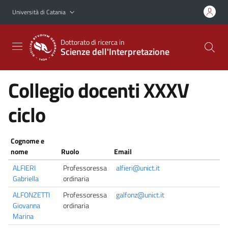
Vai al contenuto principale
Vai al menu di navigazione
Università di Catania
Dottorato di ricerca in
Scienze dell'Interpretazione
Collegio docenti XXXV
ciclo
Cognome e
nome
Ruolo
Email
ALFIERI
Professoressa
alfieri@unict.it
Gabriella
ordinaria
ALFONZETTI
Professoressa
galfonz@unict.it
Giovanna
ordinaria
Marina