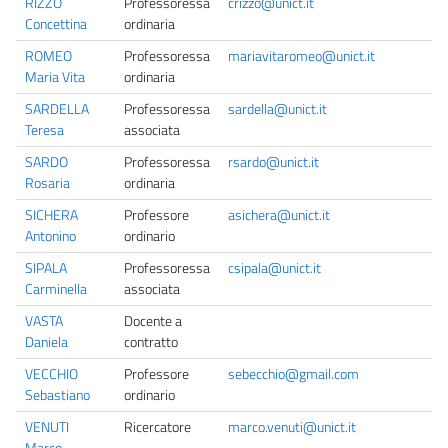
RIZZO
Professoressa
crizzo@unict.it
Concettina
ordinaria
ROMEO
Professoressa
mariavitaromeo@unict.it
Maria Vita
ordinaria
SARDELLA
Professoressa
sardella@unict.it
Teresa
associata
SARDO
Professoressa
rsardo@unict.it
Rosaria
ordinaria
SICHERA
Professore
asichera@unict.it
Antonino
ordinario
SIPALA
Professoressa
csipala@unict.it
Carminella
associata
VASTA
Docente a
Daniela
contratto
VECCHIO
Professore
sebecchio@gmail.com
Sebastiano
ordinario
VENUTI
Ricercatore
marco.venuti@unict.it
Marco