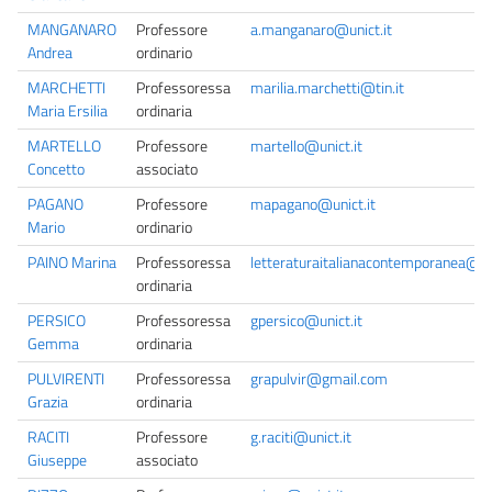
MANGANARO
Professore
a.manganaro@unict.it
Andrea
ordinario
MARCHETTI
Professoressa
marilia.marchetti@tin.it
Maria Ersilia
ordinaria
MARTELLO
Professore
martello@unict.it
Concetto
associato
PAGANO
Professore
mapagano@unict.it
Mario
ordinario
PAINO Marina
Professoressa
letteraturaitalianacontemporanea@uni
ordinaria
PERSICO
Professoressa
gpersico@unict.it
Gemma
ordinaria
PULVIRENTI
Professoressa
grapulvir@gmail.com
Grazia
ordinaria
RACITI
Professore
g.raciti@unict.it
Giuseppe
associato