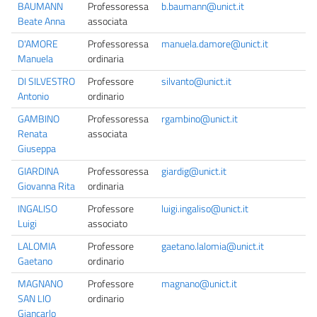
BAUMANN
Professoressa
b.baumann@unict.it
Beate Anna
associata
D'AMORE
Professoressa
manuela.damore@unict.it
Manuela
ordinaria
DI SILVESTRO
Professore
silvanto@unict.it
Antonio
ordinario
GAMBINO
Professoressa
rgambino@unict.it
Renata
associata
Giuseppa
GIARDINA
Professoressa
giardig@unict.it
Giovanna Rita
ordinaria
INGALISO
Professore
luigi.ingaliso@unict.it
Luigi
associato
LALOMIA
Professore
gaetano.lalomia@unict.it
Gaetano
ordinario
MAGNANO
Professore
magnano@unict.it
SAN LIO
ordinario
Giancarlo