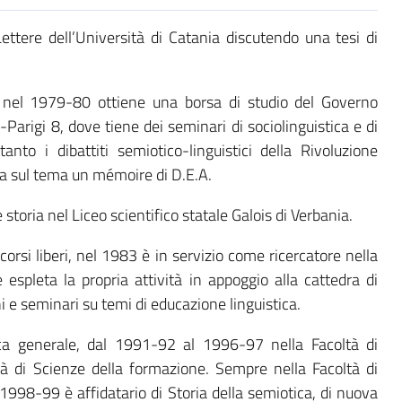
ettere dell’Università di Catania di­scutendo una tesi di
, nel 1979-80 ottiene una borsa di stu­dio del Governo
Parigi 8, dove tiene dei seminari di sociolinguistica e di
tanto i dibattiti semiotico-lingui­stici della Rivoluzione
a sul tema un mémoire di D.E.A.
storia nel Liceo scientifico statale Galois di Verbania.
orsi liberi, nel 1983 è in servizio come ricercatore nella
 espleta la propria attività in appoggio alla cattedra di
ni e seminari su temi di educazione linguistica.
ca generale, dal 1991-92 al 1996-97 nella Facoltà di
à di Scienze della for­mazione. Sempre nella Facoltà di
1998-99 è affidatario di Storia della semiotica, di nuova