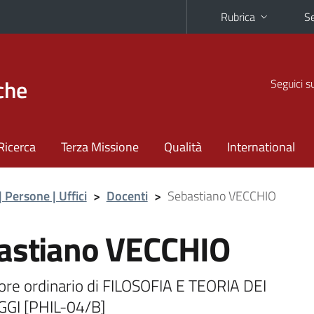
Rubrica
Se
che
Seguici s
Ricerca
Terza Missione
Qualità
International
| Persone | Uffici
>
Docenti
>
Sebastiano VECCHIO
astiano VECCHIO
ore ordinario di FILOSOFIA E TEORIA DEI
GI [PHIL-04/B]