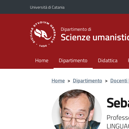
Vai al contenuto principale
Vai al menu di navigazione
Università di Catania
Dipartimento di
Scienze umanisti
Home
Dipartimento
Didattica
Home
>
Dipartimento
>
Docenti 
Seb
Profess
LINGUAG