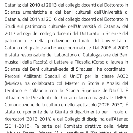
Catania
;
dal
2010 al 2013
del collegio docenti del Dottorato in
Scienze umanistiche e dei beni culturali dell’Università di
Catania; dal 2014 al 2016 del collegio docenti del Dottorato in
Studi sul patrimonio culturale dell’Università di Catania
;
dal
2017 ad oggi del collegio docenti del Dottorato in Scienze del
patrimonio e della produzione culturale dell’Università di
Catania del quale è anche Vicecoordinatrice. Dal 2006 al 2009
è stata responsabile del Laboratorio di Catalogazione dei Beni
musicali della Facoltà di Lettere e Filosofia (Corso di laurea in
Scienze dei Beni culturali-sede di Siracusa); ha coordinato i
Percorsi Abilitanti Speciali di UniCT per la classe A032
(Musica); ha collaborato col Master in Storia e Analisi del
territorio e collabora con la Scuola Superiore dell’UniCT. È
attualmente Presidente del Corso di laurea magistrale LM65-
Comunicazione della cultura e dello spettacolo (2026-2030). È
stata componente della Giunta di dipartimento per il ruolo di
ricercatori (2012-2014) e del Collegio di disciplina dell’Ateneo
(2011-2015). Fa parte del Comitato direttivo della rivista
«Musica Docta» (classe A) e condirige il “Bollettino di studi