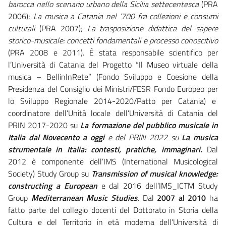
barocca nello scenario urbano della Sicilia settecentesca
(PRA
2006);
La musica a Catania nel ’700 fra collezioni e consumi
culturali
(PRA 2007);
La trasposizione didattica del sapere
storico-musicale: concetti fondamentali e processo conoscitivo
(PRA 2008 e 2011). È stata responsabile scientifico per
l’Università di Catania del Progetto “Il Museo virtuale della
musica – BellinInRete” (Fondo Sviluppo e Coesione della
Presidenza del Consiglio dei Ministri/FESR Fondo Europeo per
lo Sviluppo Regionale 2014-2020/Patto per Catania) e
coordinatore dell’Unità locale dell’Università di Catania del
PRIN 2017-2020 su
La formazione del pubblico musicale in
Italia dal Novecento a oggi
e del PRIN 2022 su
La musica
strumentale in Italia: contesti, pratiche, immaginari.
Dal
2012 è componente dell’IMS (International Musicological
Society) Study Group su
T
ransmission of musical knowledge:
constructing a European
e dal 2016 dell’IMS_ICTM Study
Group
Mediterranean Music Studies
. Dal
2007 al 2010
ha
fatto parte del collegio docenti del Dottorato in Storia della
Cultura e del Territorio in età moderna dell’Università di