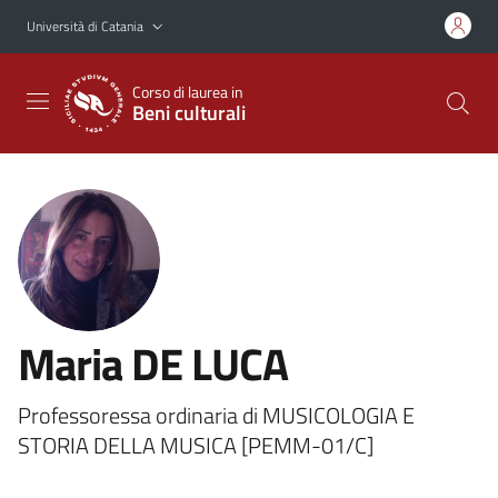
Vai al contenuto principale
Vai al menu di navigazione
Università di Catania
Corso di laurea in
Beni culturali
Maria DE LUCA
Professoressa ordinaria di MUSICOLOGIA E
STORIA DELLA MUSICA [PEMM-01/C]