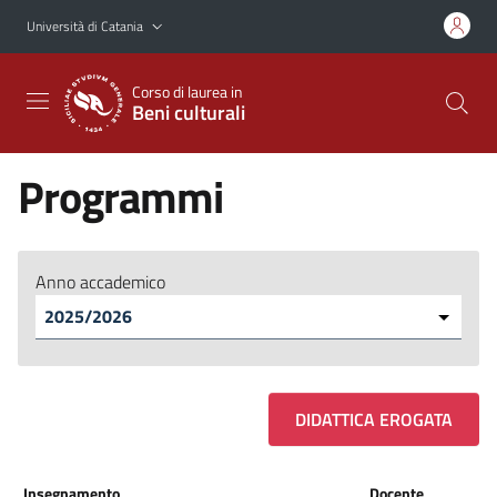
Vai al contenuto principale
Vai al menu di navigazione
Università di Catania
Corso di laurea in
Beni culturali
Programmi
Anno accademico
DIDATTICA EROGATA
Insegnamento
Docente