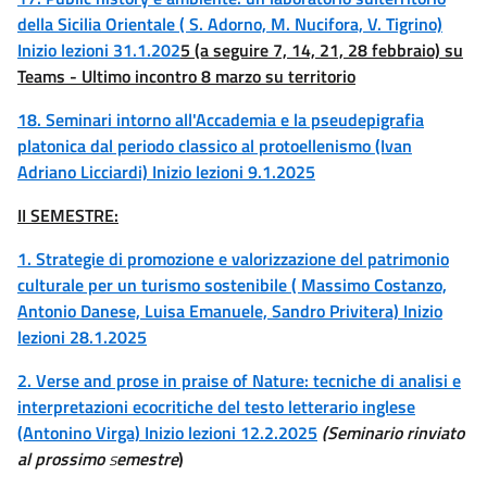
della Sicilia Orientale ( S. Adorno, M. Nucifora, V. Tigrino)
Inizio lezioni 31.1.202
5 (a seguire 7, 14, 21, 28 febbraio) su
Teams - Ultimo incontro 8 marzo su territorio
18. Seminari intorno all'Accademia e la pseudepigrafia
platonica dal periodo classico al protoellenismo (Ivan
Adriano Licciardi) Inizio lezioni 9.1.2025
II SEMESTRE:
1. Strategie di promozione e valorizzazione del patrimonio
culturale per un turismo sostenibile ( Massimo Costanzo,
Antonio Danese, Luisa Emanuele, Sandro Privitera) Inizio
lezioni 28.1.2025
2. Verse and prose in praise of Nature: tecniche di analisi e
interpretazioni ecocritiche del testo letterario inglese
(Antonino Virga) Inizio lezioni 12.2.2025
(
Seminario rinviato
al prossimo
s
e
mestre
)