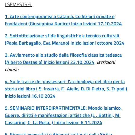
I SEMESTRE:
1. Arte contemporanea a Catania. Collezioni private e
Fondazioni
(Giuseppina Radice) Inizio lezioni 17.10.2024
2. Sottotitolazione: sfide linguistiche e tecnico culturali
(Paola Barbagallo, Eva Marano) Inizio lezioni ottobre 2024
3. Avviamento allo studio della filosofia classica tedesca
(Alberto Destasio) Inizio lezioni 23.10.2024
Iscrizioni
chius
e
4. Sulle tracce dei possessori: l'archeologia del libro per la
storia del libro ( S. Inserra, F. Aiello, D. Di Pietro, S. Tripodi)
Inizio lezioni 16.10.2024
5. SEMINARIO INTERDIPARTIMENTALE: Mondo islamico.
Guerre, diritti e manifestazioni artistiche (L . Bottini, M.
Cassarino, C. La Rosa, ) Inizio lezioni 6.11.2024
6. Itinerari geografici e itinerari culturali nella Sicilia