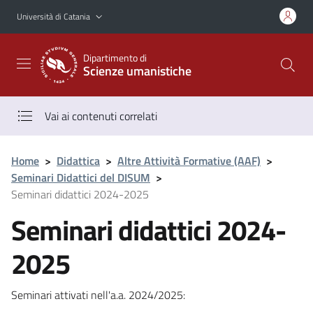
Vai al contenuto principale
Vai al menu di navigazione
Università di Catania
Dipartimento di
Scienze umanistiche
Vai ai contenuti correlati
Home
>
Didattica
>
Altre Attività Formative (AAF)
>
Seminari Didattici del DISUM
>
Seminari didattici 2024-2025
Seminari didattici 2024-
2025
Seminari attivati nell'a.a. 2024/2025: