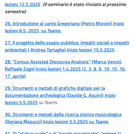
lezioni 12.5.2025
(Il
seminario è stato rinviato al prossimo
semestre)
26. Introduzione al canto Gregoriano (Pietro Moroni) Inizio
lezioni 6.5. 2025 su Teams
27. Il progetto dello spazio pubblico. Impatti sociali e impatti
ambientali ( Andrea Tartaglia) Inizio lezioni 15.5.2025
28. "Corpus Assisted Discourse Analysis" (Marco Venuti,
Raffaele Zago) Inizio lezioni 1.4.2025 (2, 3, 8, 9, 10, 15, 16,
17 aprile)
29. Strumenti e metodi di grafiche digitale per la
documentazione archeologica (Davide G. Aquini) Inizio
lezioni 5.5.2025
su Teams
30. Strumenti e metodi della ricerca storico musicologica
(Doriana Masucci) Inizio lezioni 5.5.2025 su Teams
31. Di "statue vuote" e di "parole innamorate": leggere la