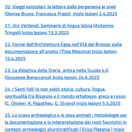
20. Viaggi epistolari: la lettera dalla pergamena ai pixel
(Denise Bruno, Francesca Prado) Inizio lezioni 2.4.2025
21.
Ars Vertendi
. Seminario di lingua latina (Antonino
Tringali) Inizio lezioni 13.3.2025
22. Forme dell'Architettura Egea nell'Età del Bronzo: dalla
documentazione all'analisi (Thea Messina) Inizio lezioni
15.4.2025
23. La didattica della Storia antica nella Scuola 4.0
(Giuseppe Bonaccorso) Inizio lezioni 24.6.2025
24. I Santi folli (e non solo): storia, cultura, lingua,
spiritualità fra Bisanzio e il mondo ortodosso, greco e russo
(C. Olivieri, K. Papatheu, G. Strano) Inizio lezioni 5.5.2025
25. Lo scavo archeologico e le ossa animali : metodologie per
la documentazione e la interpretazione dei resti faunistici in
contesti archeologici pluristratificati ( Erica Platania ) Inizio