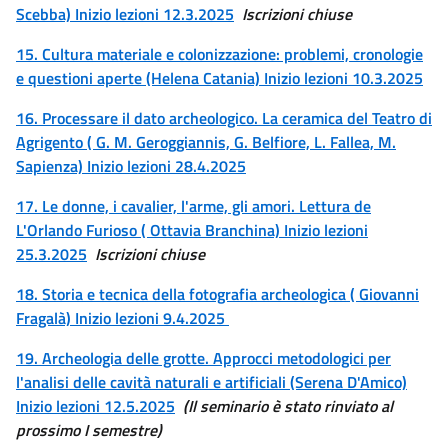
Scebba) Inizio lezioni 12.3.2025
Iscrizioni chiuse
15. Cultura materiale e colonizzazione: problemi, cronologie
e questioni aperte (Helena Catania) Inizio lezioni 10.3.2025
16. Processare il dato archeologico. La ceramica del Teatro di
Agrigento ( G. M. Geroggiannis, G. Belfiore, L. Fallea, M.
Sapienza) Inizio lezioni 28.4.2025
17. Le donne, i cavalier, l'arme, gli amori. Lettura de
L'Orlando Furioso ( Ottavia Branchina) Inizio lezioni
25.3.2025
Iscrizioni chiuse
18. Storia e tecnica della fotografia archeologica ( Giovanni
Fragalà) Inizio lezioni 9.4.2025
19. Archeologia delle grotte. Approcci metodologici per
l'analisi delle cavità naturali e artificiali (Serena D'Amico)
Inizio lezioni 12.5.2025
(Il seminario è stato rinviato al
prossimo I semestre)