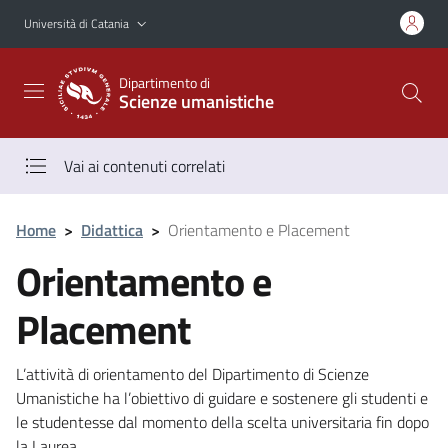
Vai al contenuto principale
Vai al menu di navigazione
Università di Catania
Dipartimento di
Scienze umanistiche
Vai ai contenuti correlati
Home
>
Didattica
>
Orientamento e Placement
Orientamento e
Placement
L’attività di orientamento del Dipartimento di Scienze
Umanistiche ha l’obiettivo di guidare e sostenere gli studenti e
le studentesse dal momento della scelta universitaria fin dopo
la Laurea.