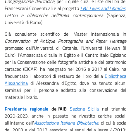
Congregazione dell'Indice
, per il quale cura le liste dei libri dei
Francescani Conventuali e al progetto
L&L Lives and Libraries
.
Lettori e biblioteche nell'Italia contemporanea
(Sapienza,
Università di Roma).
Già consulente scientifico del Master internazionale in
Conservation of Antique Photographs and Paper Heritage
promosso dall'Università di Catania, l'Università Helwan (Il
Cairo), l'Ambasciata d'Italia in Egitto e il Centro Italo Egiziano
per la Conservazione delle fotografie antiche e del patrimonio
cartaceo (EICAP), ha insegnato nel 2016 e 2017 al Cairo, ha
frequentato i laboratori di restauro del libro della
Bibliotheca
Alexandrina
di Alessandria d'Egitto, dove ha tenuto alcuni
seminari per il personale addetto alla conservazione del
materiale librario.
Presidente regionale
dell'AIB
Sezione Sicilia
nel triennio
2020-2023, anche in passato ha rivestito cariche sociali
all'interno dell'
Associazione Italiana Biblioteche
, di cui è socia
dal 2003 e dal 2013 associata ai sensi della legge 4/2013;