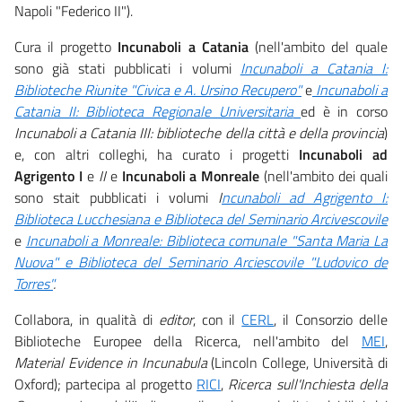
Napoli "Federico II").
Cura il progetto
Incunaboli a Catania
(nell'ambito del quale
sono già stati pubblicati i volumi
Incunaboli a Catania I:
Biblioteche Riunite "Civica e A. Ursino Recupero"
e
Incunaboli a
Catania II: Biblioteca Regionale Universitaria
ed è in corso
Incunaboli a Catania III: biblioteche della città e della provincia
)
e, con altri colleghi, ha curato i progetti
Incunaboli
ad
Agrigento I
e
II
e
Incunaboli
a
Monreale
(nell'ambito dei quali
sono stait pubblicati i volumi
I
ncunaboli ad Agrigento I:
Biblioteca Lucchesiana e Biblioteca del Seminario Arcivescovile
e
Incunaboli a Monreale: Biblioteca comunale "Santa Maria La
Nuova" e Biblioteca del Seminario Arciescovile "Ludovico de
Torres"
.
Collabora, in qualità di
editor
, con il
CERL
, il Consorzio delle
Biblioteche Europee della Ricerca, nell'ambito del
MEI
,
Material Evidence in Incunabula
(Lincoln College, Università di
Oxford); partecipa al progetto
RICI
,
Ricerca sull'Inchiesta della