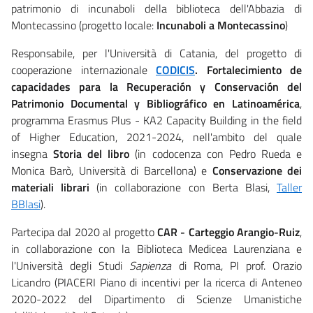
patrimonio di incunaboli della biblioteca dell'Abbazia di
Montecassino (progetto locale:
Incunaboli a Montecassino
)
Responsabile, per l'Università di Catania, del progetto di
cooperazione internazionale
CODICIS
. Fortalecimiento de
capacidades para la Recuperación y Conservación del
Patrimonio Documental y Bibliográfico en Latinoamérica
,
programma Erasmus Plus - KA2 Capacity Building in the field
of Higher Education, 2021-2024, nell'ambito del quale
insegna
Storia del libro
(in codocenza con Pedro Rueda e
Monica Barò, Università di Barcellona) e
Conservazione dei
materiali librari
(in collaborazione con Berta Blasi,
Taller
BBlasi
).
Partecipa dal 2020 al progetto
CAR - Carteggio Arangio-Ruiz
,
in collaborazione con la Biblioteca Medicea Laurenziana e
l'Università degli Studi
Sapienza
di Roma, PI prof. Orazio
Licandro (PIACERI Piano di incentivi per la ricerca di Anteneo
2020-2022 del Dipartimento di Scienze Umanistiche