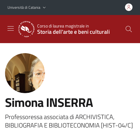
Vai al contenuto principale
Vai al menu di navigazione
Università di Catania
Corso di laurea magistrale in
Storia dell'arte e beni culturali
Simona INSERRA
Professoressa associata di ARCHIVISTICA,
BIBLIOGRAFIA E BIBLIOTECONOMIA [HIST-04/C]