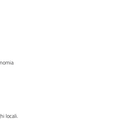
conomia
i locali.