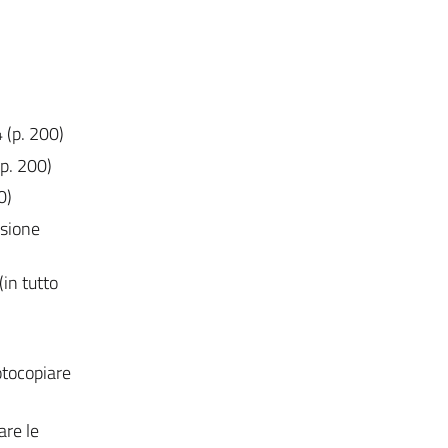
 (p. 200)
(p. 200)
0)
ssione
in tutto
fotocopiare
are le