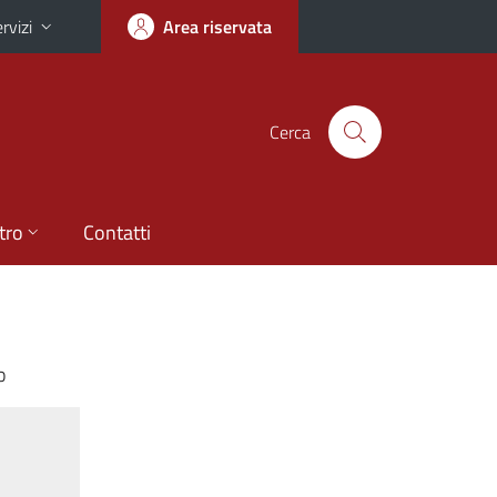
rvizi
Area riservata
Cerca
tro
Contatti
o