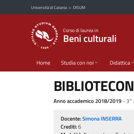
Vai al contenuto principale
Vai al menu di navigazione
Università di Catania
>
DISUM
Corso di laurea in
Beni culturali
Home
Studia con noi
Didattica
BIBLIOTECO
Anno accademico 2018/2019
- 3° 
Docente:
Simona INSERRA
Crediti:
6