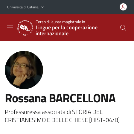
Vai al contenuto principale
Vai al menu di navigazione
Università di Catania
Corso di laurea magistrale in
Lingue per la cooperazione
internazionale
Rossana BARCELLONA
Professoressa associata di STORIA DEL
CRISTIANESIMO E DELLE CHIESE [HIST-04/B]