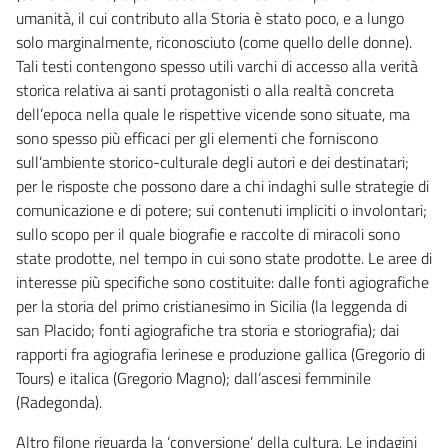
umanità, il cui contributo alla Storia è stato poco, e a lungo
solo marginalmente, riconosciuto (come quello delle donne).
Tali testi contengono spesso utili varchi di accesso alla verità
storica relativa ai santi protagonisti o alla realtà concreta
dell’epoca nella quale le rispettive vicende sono situate, ma
sono spesso più efficaci per gli elementi che forniscono
sull’ambiente storico-culturale degli autori e dei destinatari;
per le risposte che possono dare a chi indaghi sulle strategie di
comunicazione e di potere; sui contenuti impliciti o involontari;
sullo scopo per il quale biografie e raccolte di miracoli sono
state prodotte, nel tempo in cui sono state prodotte. Le aree di
interesse più specifiche sono costituite: dalle fonti agiografiche
per la storia del primo cristianesimo in Sicilia (la leggenda di
san Placido; fonti agiografiche tra storia e storiografia); dai
rapporti fra agiografia lerinese e produzione gallica (Gregorio di
Tours) e italica (Gregorio Magno); dall’ascesi femminile
(Radegonda).
Altro filone riguarda la ‘conversione’ della cultura. Le indagini