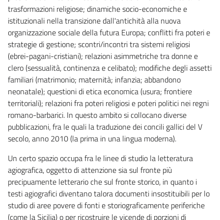
trasformazioni religiose; dinamiche socio-economiche e
istituzionali nella transizione dall'antichità alla nuova
organizzazione sociale della futura Europa; conflitti fra poteri e
strategie di gestione; scontri/incontri tra sistemi religiosi
(ebrei-pagani-cristiani); relazioni asimmetriche tra donne e
clero (sessualità, continenza e celibato); modifiche degli assetti
familiari (matrimonio; maternità; infanzia; abbandono
neonatale); questioni di etica economica (usura; frontiere
territoriali); relazioni fra poteri religiosi e poteri politici nei regni
romano-barbarici. In questo ambito si collocano diverse
pubblicazioni, fra le quali la traduzione dei concili gallici del V
secolo, anno 2010 (la prima in una lingua moderna).
Un certo spazio occupa fra le linee di studio la letteratura
agiografica, oggetto di attenzione sia sul fronte più
precipuamente letterario che sul fronte storico, in quanto i
testi agiografici diventano talora documenti insostituibili per lo
studio di aree povere di fonti e storiograficamente periferiche
(come la Sicilia) o per ricostruire le vicende di porzioni di