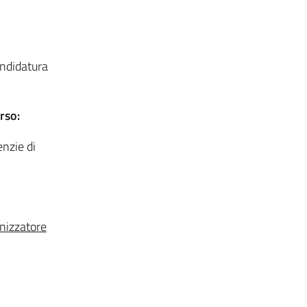
andidatura
rso:
enzie di
nizzatore