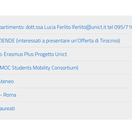
artimento: dott.ssa Lucia Ferlito lferlito@unict.it tel 095/
E (interessati a presentare un'Offerta di Tirocinio)
ro: Erasmus Plus Progetto Unict
(SMOC Students Mobility Consortium)
 Ateneo
i - Roma
laureati