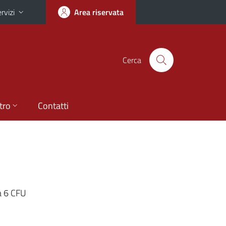
rvizi
Area riservata
Cerca
tro
Contatti
da 6 CFU