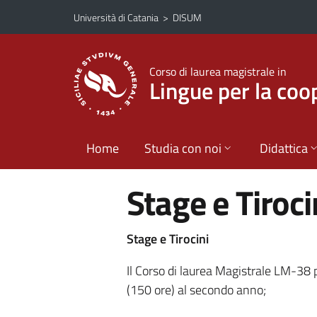
Vai al contenuto principale
Vai al menu di navigazione
Università di Catania
>
DISUM
Corso di laurea magistrale in
Lingue per la coo
Home
Studia con noi
Didattica
Stage e Tiroci
Stage e Tirocini
Il Corso di laurea Magistrale LM-38 p
(150 ore) al secondo anno;