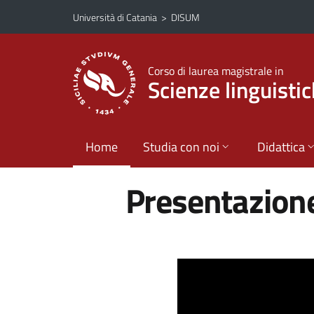
Vai al contenuto principale
Vai al menu di navigazione
Università di Catania
>
DISUM
Corso di laurea magistrale in
Scienze linguistic
Home
Studia con noi
Didattica
Presentazione