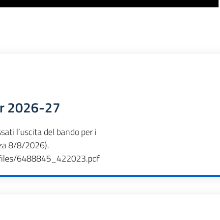
or 2026-27
sati l’uscita del bando per i
za 8/8/2026).
t/files/6488845_422023.pdf