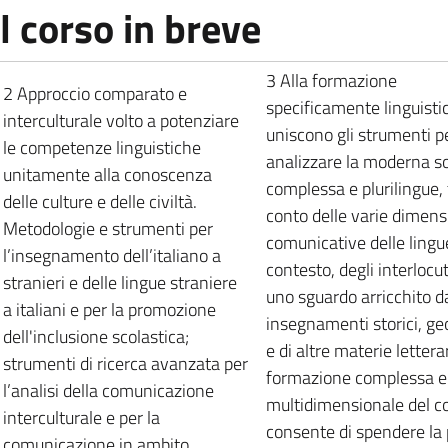
Il corso in breve
3 Alla formazione
2 Approccio comparato e
specificamente linguistic
interculturale volto a potenziare
uniscono gli strumenti p
le competenze linguistiche
analizzare la moderna s
unitamente alla conoscenza
complessa e plurilingue,
delle culture e delle civiltà.
conto delle varie dimens
Metodologie e strumenti per
comunicative delle lingue
l’insegnamento dell’italiano a
contesto, degli interlocut
stranieri e delle lingue straniere
uno sguardo arricchito da
a italiani e per la promozione
insegnamenti storici, geo
dell'inclusione scolastica;
e di altre materie lettera
strumenti di ricerca avanzata per
formazione complessa e
l’analisi della comunicazione
multidimensionale del c
interculturale e per la
consente di spendere la 
comunicazione in ambito