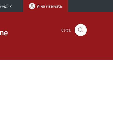
rvizi
Area riservata
one
Cerca