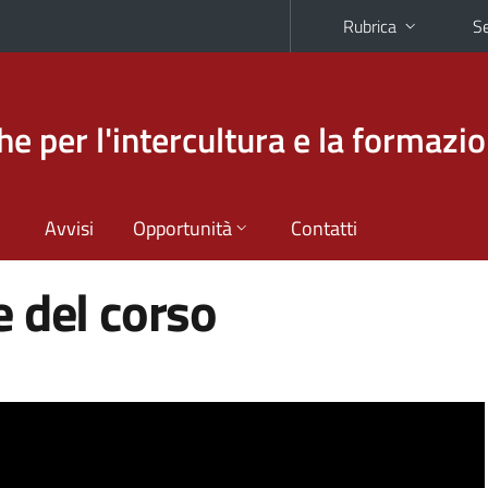
Rubrica
Se
he per l'intercultura e la formazi
Avvisi
Opportunità
Contatti
 del corso