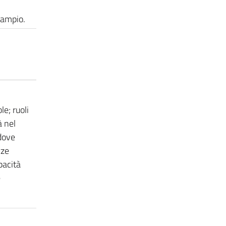
 ampio.
e; ruoli
à nel
 dove
nze
pacità
e