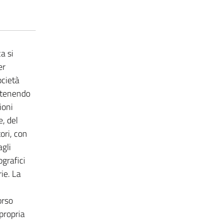
a si
er
ocietà
 tenendo
ioni
, del
ori, con
gli
grafici
rie. La
orso
propria