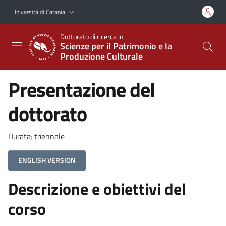
Vai al contenuto principale
Vai al menu di navigazione
Università di Catania
Dottorato di ricerca in
Scienze per il Patrimonio e la
Produzione Culturale
Presentazione del
dottorato
Durata: triennale
ENGLISH VERSION
Descrizione e obiettivi del
corso