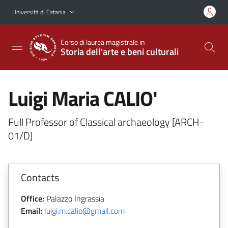
Vai al contenuto principale
Vai al menu di navigazione
Università di Catania
Corso di laurea magistrale in
Storia dell'arte e beni culturali
Luigi Maria CALIO'
Full Professor of Classical archaeology [ARCH-
01/D]
Contacts
Office:
Palazzo Ingrassia
Email:
luigi.m.calio@gmail.com