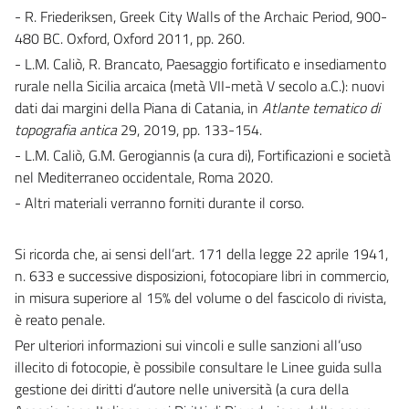
- R. Friederiksen, Greek City Walls of the Archaic Period, 900-
480 BC. Oxford, Oxford 2011, pp. 260.
- L.M. Caliò, R. Brancato, Paesaggio fortificato e insediamento
rurale nella Sicilia arcaica (metà VII-metà V secolo a.C.): nuovi
dati dai margini della Piana di Catania, in
Atlante tematico di
topografia antica
29, 2019, pp. 133-154.
- L.M. Caliò, G.M. Gerogiannis (a cura di), Fortificazioni e società
nel Mediterraneo occidentale, Roma 2020.
- Altri materiali verranno forniti durante il corso.
Si ricorda che, ai sensi dell’art. 171 della legge 22 aprile 1941,
n. 633 e successive disposizioni, fotocopiare libri in commercio,
in misura superiore al 15% del volume o del fascicolo di rivista,
è reato penale.
Per ulteriori informazioni sui vincoli e sulle sanzioni all’uso
illecito di fotocopie, è possibile consultare le Linee guida sulla
gestione dei diritti d’autore nelle università (a cura della