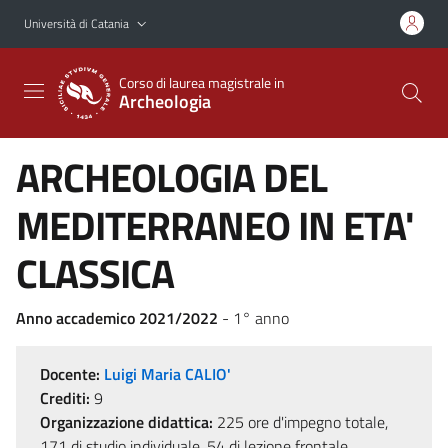
Vai al contenuto principale
Vai al menu di navigazione
Università di Catania
Corso di laurea magistrale in
Archeologia
ARCHEOLOGIA DEL
MEDITERRANEO IN ETA'
CLASSICA
Anno accademico 2021/2022
- 1° anno
Docente:
Luigi Maria CALIO'
Crediti:
9
Organizzazione didattica:
225 ore d'impegno totale,
171 di studio individuale, 54 di lezione frontale