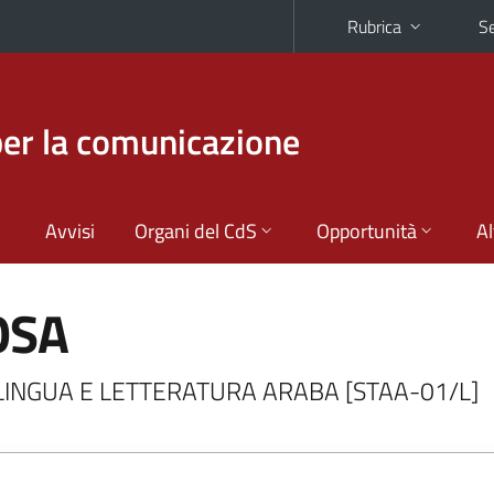
Rubrica
Se
per la comunicazione
Avvisi
Organi del CdS
Opportunità
Al
OSA
di LINGUA E LETTERATURA ARABA [STAA-01/L]