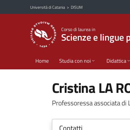
Vai al contenuto principale
Vai al menu di navigazione
Università di Catania
>
DISUM
Corso di laurea in
Scienze e lingue 
Home
Studia con noi
Didattica
Cristina LA R
Professoressa associata 
Contatti