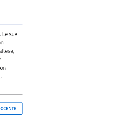
. Le sue
on
altese,
e
con
,
 DOCENTE