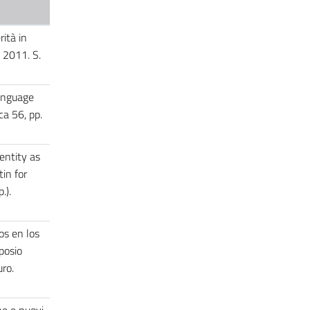
rità in
i 2011. S.
Language
ca 56, pp.
entity as
tin for
p.).
os en los
posio
ro.
ne e nuovi