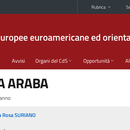
Rubrica
Se
europee euroamericane ed orienta
Avvisi
Organi del CdS
Opportunità
Al
A ARABA
 anno
a Rosa SURIANO