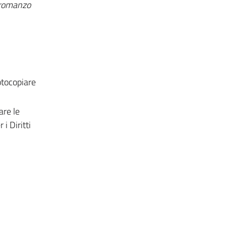
 romanzo
fotocopiare
are le
i Diritti