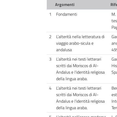
Argomenti
Rif
1
Fondamenti
M. 
tes
Pag
2
L’alterità nella letteratura di
Gar
viaggio arabo-sicula e
and
andalusa
49
3
L’alterità nei testi letterari
Gar
scritti dai Moriscos di Al-
His
Andalus e l'identità religiosa
Spa
della lingua araba.
4
L’alterità nei testi letterari
Ber
scritti dai Moriscos di Al-
est
Andalus e l'identità religiosa
Int
della lingua araba.
Ter
5
L’alterità nell’epoca moderna,
L. 