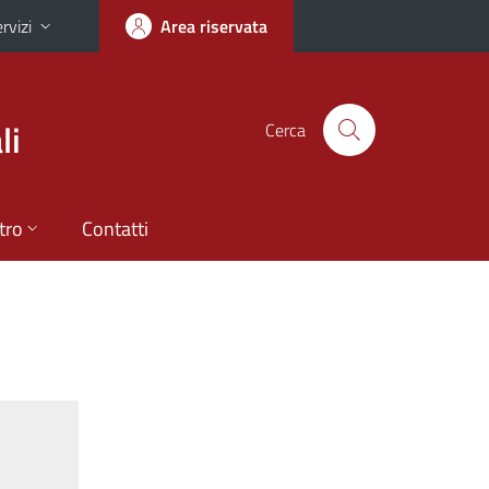
rvizi
Area riservata
li
Cerca
tro
Contatti