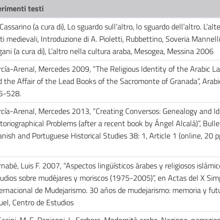
erimenti testi
Cassarino (a cura di), Lo sguardo sull’altro, lo sguardo dell’altro. L’alte
ti medievali, Introduzione di A. Pioletti, Rubbettino, Soveria Mannell
ani (a cura di), L’altro nella cultura araba, Mesogea, Messina 2006
cía-Arenal, Mercedes 2009, “The Religious Identity of the Arabic 
 the Affair of the Lead Books of the Sacromonte of Granada”, Arabi
5-528.
cía-Arenal, Mercedes 2013, “Creating Conversos: Genealogy and Id
toriographical Problems (after a recent book by Ángel Alcalá)”, Bulle
nish and Portuguese Historical Studies 38: 1, Article 1 (online, 20 p
nabé, Luis F. 2007, “Aspectos lingüísticos árabes y religiosos islámic
udios sobre mudéjares y moriscos (1975-2005)”, en Actas del X Sim
ernacional de Mudejarismo. 30 años de mudejarismo: memoria y futu
uel, Centro de Estudios
Casini, M. E. Paniconi, L. Sorbera, Modernità arabe. Nazione, narrazio