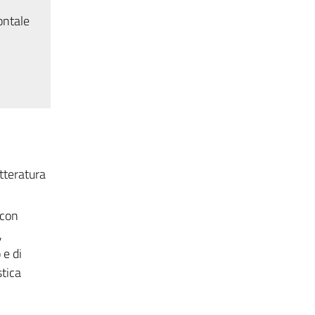
ontale
etteratura
 con
,
 e di
stica