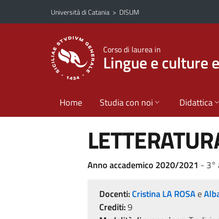
Vai al contenuto principale
Vai al menu di navigazione
Università di Catania
>
DISUM
Corso di laurea in
Lingue e culture 
Home
Studia con noi
Didattica
LETTERATUR
Anno accademico 2020/2021
- 3°
Docenti:
Cristina LA ROSA
e
Alb
Crediti:
9