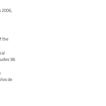
a 2006,
f the
cal
tudies
38:
e
años de