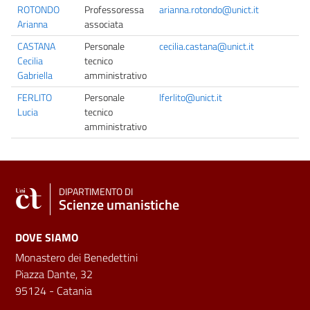
ROTONDO
Professoressa
arianna.rotondo@unict.it
Arianna
associata
CASTANA
Personale
cecilia.castana@unict.it
Cecilia
tecnico
Gabriella
amministrativo
FERLITO
Personale
lferlito@unict.it
Lucia
tecnico
amministrativo
DIPARTIMENTO DI
Scienze umanistiche
DOVE SIAMO
Monastero dei Benedettini
Piazza Dante, 32
95124 - Catania