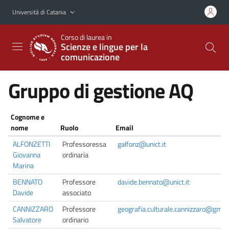
Vai al contenuto principale
Vai al menu di navigazione
Università di Catania
Corso di laurea in
Scienze e lingue per la
comunicazione
Gruppo di gestione AQ
Cognome e
nome
Ruolo
Email
ALFONZETTI
Professoressa
galfonz@unict.it
Giovanna
ordinaria
Marina
BENNATO
Professore
davide.bennato@unict.it
Davide
associato
CANNIZZARO
Professore
geografia.culturale.cannizzaro@gmai
Salvatore
ordinario