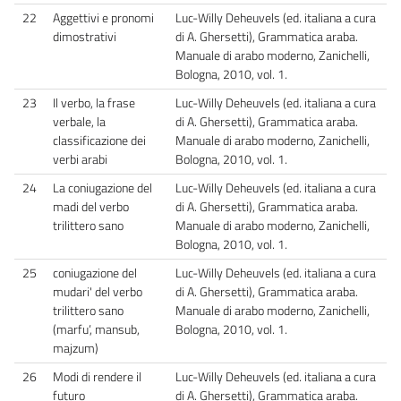
22
Aggettivi e pronomi
Luc-Willy Deheuvels (ed. italiana a cura
dimostrativi
di A. Ghersetti), Grammatica araba.
Manuale di arabo moderno, Zanichelli,
Bologna, 2010, vol. 1.
23
Il verbo, la frase
Luc-Willy Deheuvels (ed. italiana a cura
verbale, la
di A. Ghersetti), Grammatica araba.
classificazione dei
Manuale di arabo moderno, Zanichelli,
verbi arabi
Bologna, 2010, vol. 1.
24
La coniugazione del
Luc-Willy Deheuvels (ed. italiana a cura
madi del verbo
di A. Ghersetti), Grammatica araba.
trilittero sano
Manuale di arabo moderno, Zanichelli,
Bologna, 2010, vol. 1.
25
coniugazione del
Luc-Willy Deheuvels (ed. italiana a cura
mudari' del verbo
di A. Ghersetti), Grammatica araba.
trilittero sano
Manuale di arabo moderno, Zanichelli,
(marfu‘, mansub,
Bologna, 2010, vol. 1.
majzum)
26
Modi di rendere il
Luc-Willy Deheuvels (ed. italiana a cura
futuro
di A. Ghersetti), Grammatica araba.