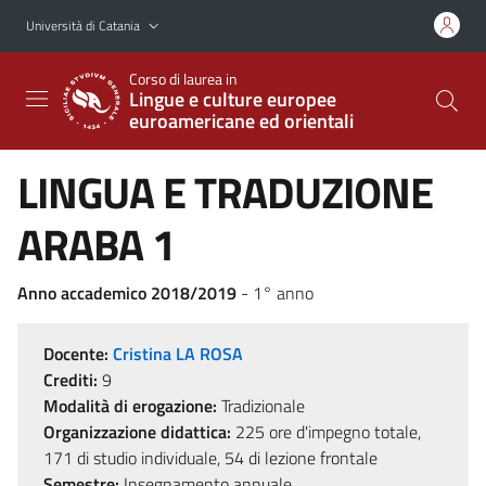
Vai al contenuto principale
Vai al menu di navigazione
Università di Catania
Corso di laurea in
Lingue e culture europee
euroamericane ed orientali
LINGUA E TRADUZIONE
ARABA 1
Anno accademico 2018/2019
- 1° anno
Docente:
Cristina LA ROSA
Crediti:
9
Modalità di erogazione:
Tradizionale
Organizzazione didattica:
225 ore d'impegno totale,
171 di studio individuale, 54 di lezione frontale
Semestre:
Insegnamento annuale