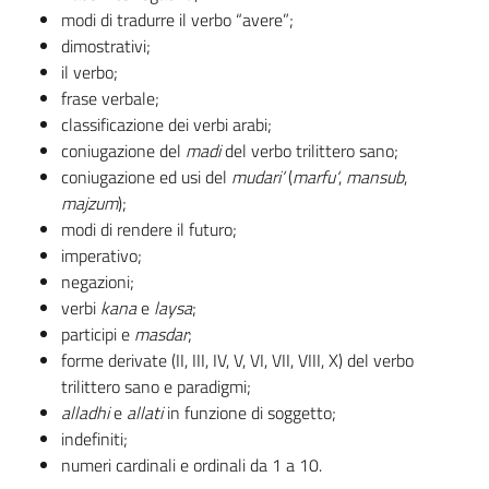
modi di tradurre il verbo “avere”;
dimostrativi;
il verbo;
frase verbale;
classificazione dei verbi arabi;
coniugazione del
madi
del verbo trilittero sano;
coniugazione ed usi del
mudari‘
(
marfu‘
,
mansub
,
majzum
);
modi di rendere il futuro;
imperativo;
negazioni;
verbi
kana
e
laysa
;
participi e
masdar
;
forme derivate (II, III, IV, V, VI, VII, VIII, X) del verbo
trilittero sano e paradigmi;
alladhi
e
allati
in funzione di soggetto;
indefiniti;
numeri cardinali e ordinali da 1 a 10.