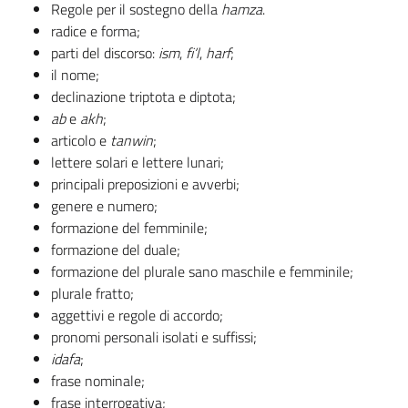
Regole per il sostegno della
hamza
.
radice e forma;
parti del discorso:
ism
,
fi‘l
,
harf
;
il nome;
declinazione triptota e diptota;
ab
e
akh
;
articolo e
tanwin
;
lettere solari e lettere lunari;
principali preposizioni e avverbi;
genere e numero;
formazione del femminile;
formazione del duale;
formazione del plurale sano maschile e femminile;
plurale fratto;
aggettivi e regole di accordo;
pronomi personali isolati e suffissi;
idafa
;
frase nominale;
frase interrogativa;