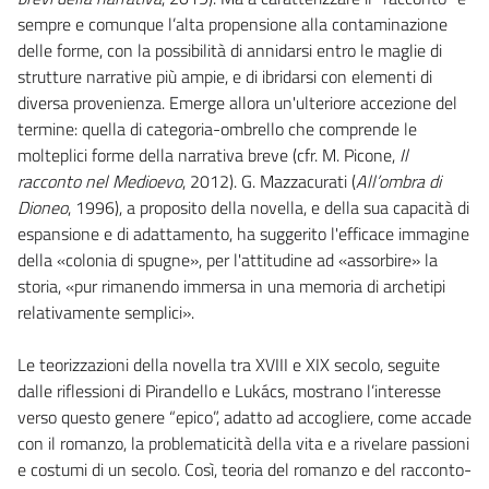
sempre e comunque l’alta propensione alla contaminazione
delle forme, con la possibilità di annidarsi entro le maglie di
strutture narrative più ampie, e di ibridarsi con elementi di
diversa provenienza. Emerge allora un'ulteriore accezione del
termine: quella di categoria-ombrello che comprende le
molteplici forme della narrativa breve (cfr. M. Picone,
Il
racconto nel Medioevo
, 2012). G. Mazzacurati (
All’ombra di
Dioneo
, 1996), a proposito della novella, e della sua capacità di
espansione e di adattamento, ha suggerito l'efficace immagine
della «colonia di spugne», per l'attitudine ad «assorbire» la
storia, «pur rimanendo immersa in una memoria di archetipi
relativamente semplici».
Le teorizzazioni della novella tra XVIII e XIX secolo, seguite
dalle riflessioni di Pirandello e Lukács, mostrano l’interesse
verso questo genere “epico”, adatto ad accogliere, come accade
con il romanzo, la problematicità della vita e a rivelare passioni
e costumi di un secolo. Così, teoria del romanzo e del racconto-