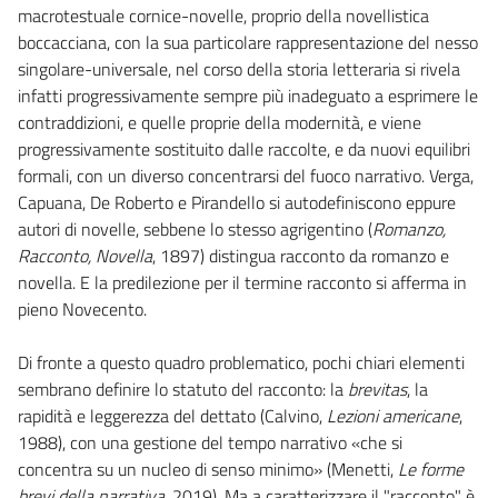
macrotestuale cornice-novelle, proprio della novellistica
boccacciana, con la sua particolare rappresentazione del nesso
singolare-universale, nel corso della storia letteraria si rivela
infatti progressivamente sempre più inadeguato a esprimere le
contraddizioni, e quelle proprie della modernità, e viene
progressivamente sostituito dalle raccolte, e da nuovi equilibri
formali, con un diverso concentrarsi del fuoco narrativo. Verga,
Capuana, De Roberto e Pirandello si autodefiniscono eppure
autori di novelle, sebbene lo stesso agrigentino (
Romanzo,
Racconto, Novella
, 1897) distingua racconto da romanzo e
novella. E la predilezione per il termine racconto si afferma in
pieno Novecento.
Di fronte a questo quadro problematico, pochi chiari elementi
sembrano definire lo statuto del racconto: la
brevitas
, la
rapidità e leggerezza del dettato (Calvino,
Lezioni americane
,
1988), con una gestione del tempo narrativo «che si
concentra su un nucleo di senso minimo» (Menetti,
Le forme
brevi della narrativa
, 2019). Ma a caratterizzare il "racconto" è