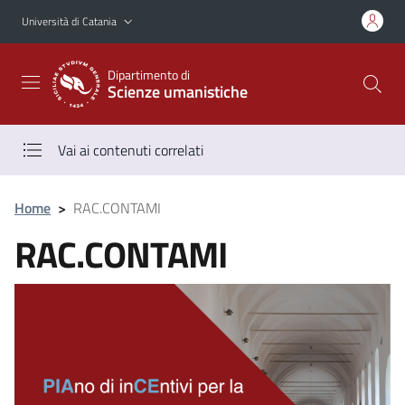
Vai al contenuto principale
Vai al menu di navigazione
Università di Catania
Dipartimento di
Scienze umanistiche
Vai ai contenuti correlati
Home
>
RAC.CONTAMI
RAC.CONTAMI