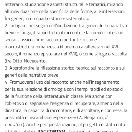
letterario, studiandone aspetti strutturali e tematici, mirando
all'individuazione della specificità delle forme, alle intersezioni
fra generi, in un quadro storico-sistematico.
2. Indagare, nel segno dell’ibridazione tra generi della narrativa
breve e lunga, il rapporto tra il racconto e la cornice, intesa in
senso classico come racconto portante, o come
macrostruttura romanzesca (il poema cavalleresco nel XVI
secolo, il romanzo epistolare nel XVII), o come silloge o raccolta
(tra Otto-Novecento).
3. Approfondire la riflessione storico-teorica sul racconto e sui
generi della narrativa breve.
4. Promuovere l'uso del racconto anche nell'insegnamento,
per la sua relazione di omologia con i tempi rapidi ed episodici
della fruizione della letteratura in classe. Ma anche con
l'obiettivo di segnalare l'esigenza di recuperare, almeno nella
didattica, la capacità di raccontare, e di ascoltare, e con essa, la
possibilità di «scambiare esperienze» (W. Benjamin,
Il
narratore
). Anche per questa ragione, al progetto è stato dato
il titolo sintetico
RAC.CONTAMI
. Per indicare l'indagine sul