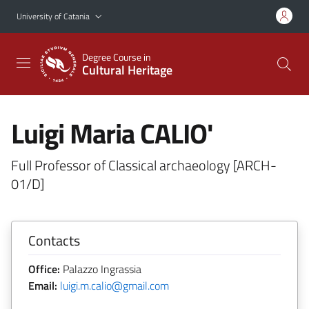
Go to main content
Go to navigation menu
University of Catania
Degree Course in
Cultural Heritage
Luigi Maria CALIO'
Full Professor of Classical archaeology [ARCH-
01/D]
Contacts
Office:
Palazzo Ingrassia
Email:
luigi.m.calio@gmail.com