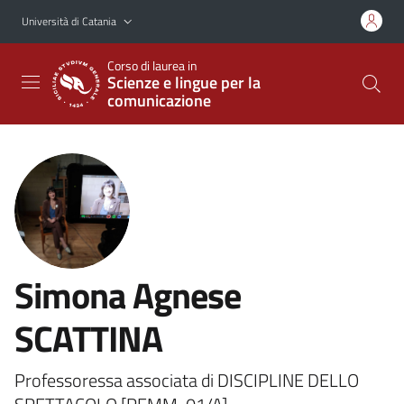
Vai al contenuto principale
Vai al menu di navigazione
Università di Catania
Corso di laurea in
Scienze e lingue per la
comunicazione
Simona Agnese
SCATTINA
Professoressa associata di DISCIPLINE DELLO