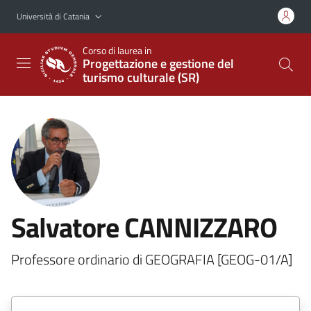
Vai al contenuto principale
Vai al menu di navigazione
Università di Catania
Corso di laurea in
Progettazione e gestione del
turismo culturale (SR)
Salvatore CANNIZZARO
Professore ordinario di GEOGRAFIA [GEOG-01/A]