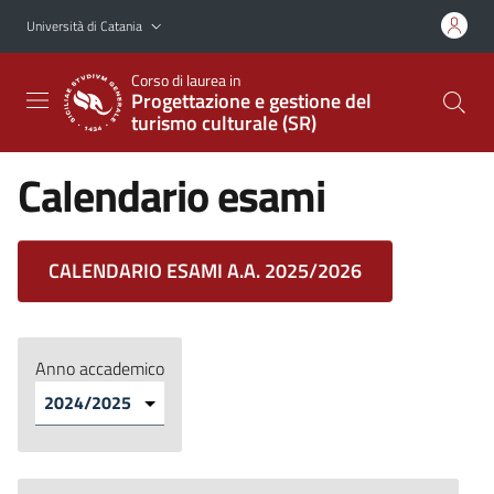
Vai al contenuto principale
Vai al menu di navigazione
Università di Catania
Corso di laurea in
Progettazione e gestione del
turismo culturale (SR)
Calendario esami
CALENDARIO ESAMI A.A. 2025/2026
Anno accademico