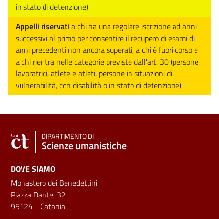
in stato di detenzione)
Appelli riservati
a chi ha una regolare iscrizione ad anni
successivi al primo per consentire il recupero di esami di
anni precedenti non ancora superati, a chi è fuori corso e
a chi rientra nelle categorie previste dall'art. 30 (persone
lavoratrici, atlete e atleti, persone in situazioni di
vulnerabilità, con disabilità o in stato di detenzione)
DIPARTIMENTO DI
Scienze umanistiche
DOVE SIAMO
Monastero dei Benedettini
Piazza Dante, 32
95124 - Catania