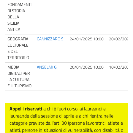
FONDAMENTI
DI STORIA
DELLA
SICILIA
ANTICA
GEOGRAFIA
CANNIZZARO S.
24/01/2025 10:00
20/02/2025 
CULTURALE
E DEL
TERRITORIO
MEDIA
ANSELMI G.
20/01/2025 10:00
10/02/2025 
DIGITALI PER
LA CULTURA
E IL TURISMO
Appelli riservati
a chi è fuori corso, ai laureandi e
laureande della sessione di aprile e a chi rientra nelle
categorie previste dall'art. 30 (persone lavoratrici, atlete e
atleti, persone in situazioni di vulnerabilità, con disabilità o