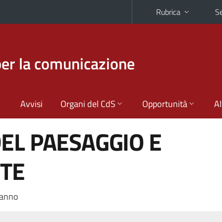
Rubrica
Se
per la comunicazione
Avvisi
Organi del CdS
Opportunità
Al
EL PAESAGGIO E
NTE
 anno