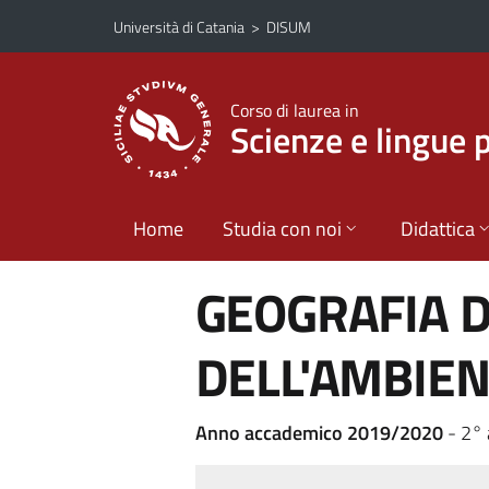
Vai al contenuto principale
Vai al menu di navigazione
Università di Catania
>
DISUM
Corso di laurea in
Scienze e lingue 
Home
Studia con noi
Didattica
GEOGRAFIA D
DELL'AMBIE
Anno accademico 2019/2020
- 2°