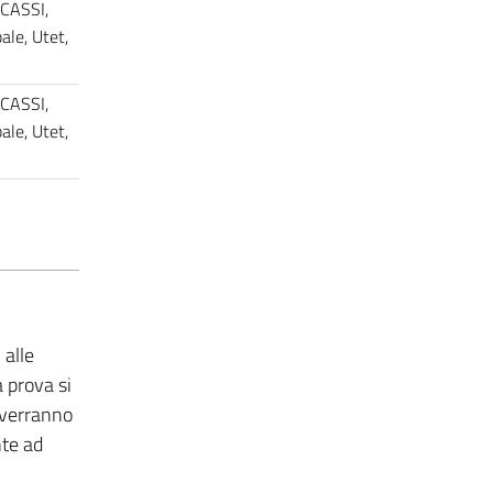
 CASSI,
le, Utet,
 CASSI,
le, Utet,
 alle
 prova si
 verranno
nte ad