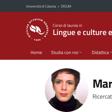
Vai al contenuto principale
Vai al menu di navigazione
Università di Catania
>
DISUM
Corso di laurea in
Lingue e culture 
Home
Studia con noi
Didattica
Mar
Ricerca