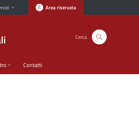
rvizi
Area riservata
li
Cerca
tro
Contatti