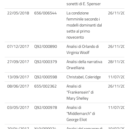
sonetti di E. Spenser
22/05/2018
656/006544
La condizione
26/11/201
femminile secondo i
modelli dominanti dal
sette al primo
novecento
07/12/2017
Q92/000890
Analisi di Orlando di
26/11/201
Virginia Woolf
27/09/2017
Q92/000379
Analisi della narrativa
28/11/201
Orwelliana
13/09/2017
Q92/000598
Christabel, Coleridge
11/07/201
08/06/2017
655/002362
Analisi di
26/11/201
"Frankensein" di
Mary Shelley
03/05/2017
Q92/000978
Analisi di
11/07/201
"Middlemarch" di
George Eliot
20/04/2017
Y40/000074
Analisi del romanzo di
10/07/201