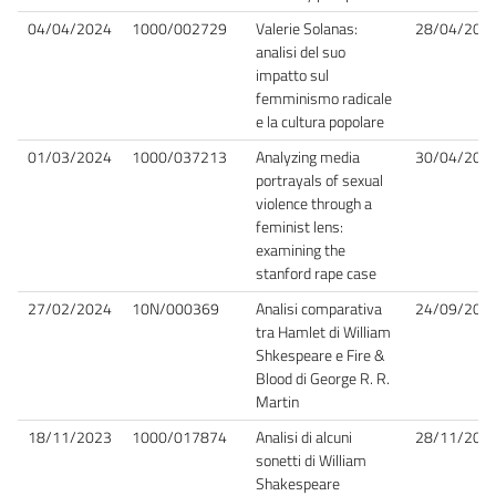
04/04/2024
1000/002729
Valerie Solanas:
28/04/202
analisi del suo
impatto sul
femminismo radicale
e la cultura popolare
01/03/2024
1000/037213
Analyzing media
30/04/202
portrayals of sexual
violence through a
feminist lens:
examining the
stanford rape case
27/02/2024
10N/000369
Analisi comparativa
24/09/202
tra Hamlet di William
Shkespeare e Fire &
Blood di George R. R.
Martin
18/11/2023
1000/017874
Analisi di alcuni
28/11/202
sonetti di William
Shakespeare