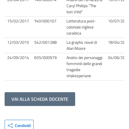
Caryl Phillips "The
lost child"
15/02/2017
Y40/000107
Letteratura post-
10/07/201
coloniale inglese
caraibica
12/03/2015
542/001288
La graphic novel di
18/04/201
Alan Moore
24/09/2014
655/000979
Analisi dei personaggi
04/06/202
femminili delle grandi
tragedie
shakesperiane
VAI ALLA SCHEDA DOCENTE
Condividi