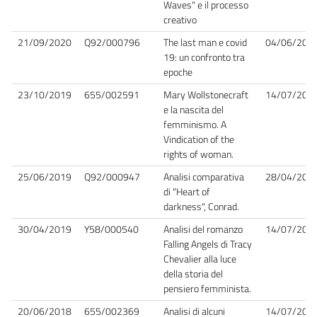
Waves" e il processo
creativo
21/09/2020
Q92/000796
The last man e covid
04/06/202
19: un confronto tra
epoche
23/10/2019
655/002591
Mary Wollstonecraft
14/07/202
e la nascita del
femminismo. A
Vindication of the
rights of woman.
25/06/2019
Q92/000947
Analisi comparativa
28/04/202
di "Heart of
darkness", Conrad.
30/04/2019
Y58/000540
Analisi del romanzo
14/07/202
Falling Angels di Tracy
Chevalier alla luce
della storia del
pensiero femminista.
20/06/2018
655/002369
Analisi di alcuni
14/07/202