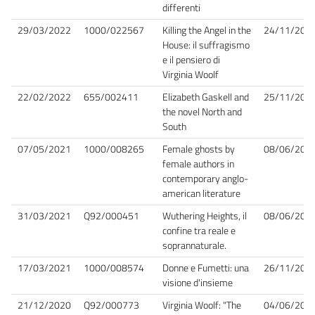
differenti
29/03/2022
1000/022567
Killing the Angel in the
24/11/202
House: il suffragismo
e il pensiero di
Virginia Woolf
22/02/2022
655/002411
Elizabeth Gaskell and
25/11/202
the novel North and
South
07/05/2021
1000/008265
Female ghosts by
08/06/202
female authors in
contemporary anglo-
american literature
31/03/2021
Q92/000451
Wuthering Heights, il
08/06/202
confine tra reale e
soprannaturale.
17/03/2021
1000/008574
Donne e Fumetti: una
26/11/202
visione d'insieme
21/12/2020
Q92/000773
Virginia Woolf: "The
04/06/202