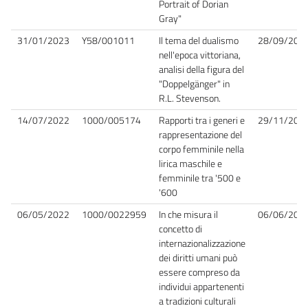
Portrait of Dorian
Gray"
31/01/2023
Y58/001011
Il tema del dualismo
28/09/202
nell'epoca vittoriana,
analisi della figura del
"Doppelgänger" in
R.L. Stevenson.
14/07/2022
1000/005174
Rapporti tra i generi e
29/11/202
rappresentazione del
corpo femminile nella
lirica maschile e
femminile tra '500 e
'600
06/05/2022
1000/0022959
In che misura il
06/06/202
concetto di
internazionalizzazione
dei diritti umani può
essere compreso da
individui appartenenti
a tradizioni culturali