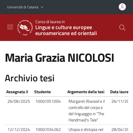
Vai al contenuto principale
Vai al menu di navigazione
Università di Catania
Corso di laurea in
Lingue e culture europee
euroamericane ed orientali
Maria Grazia NICOLOSI
Archivio tesi
Assegnata il
Studente
Argomento della tesi
Data laurea
26/06/2025
1000/051004
Margaret Atwood e il
26/11/202
controllo del corpo e
del linguaggio in "The
Handmaid's Tale"
12/12/2024
1000/034262
Utopia e distopia nel
28/04/202