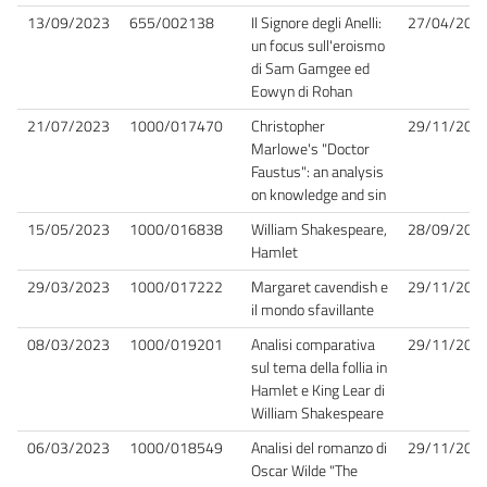
13/09/2023
655/002138
Il Signore degli Anelli:
27/04/202
un focus sull'eroismo
di Sam Gamgee ed
Eowyn di Rohan
21/07/2023
1000/017470
Christopher
29/11/202
Marlowe's "Doctor
Faustus": an analysis
on knowledge and sin
15/05/2023
1000/016838
William Shakespeare,
28/09/202
Hamlet
29/03/2023
1000/017222
Margaret cavendish e
29/11/202
il mondo sfavillante
08/03/2023
1000/019201
Analisi comparativa
29/11/202
sul tema della follia in
Hamlet e King Lear di
William Shakespeare
06/03/2023
1000/018549
Analisi del romanzo di
29/11/202
Oscar Wilde "The