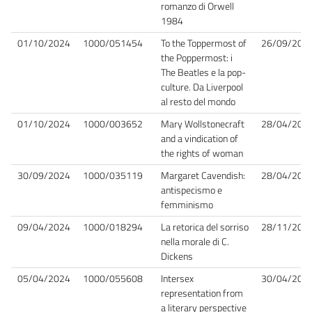
romanzo di Orwell
1984
01/10/2024
1000/051454
To the Toppermost of
26/09/202
the Poppermost: i
The Beatles e la pop-
culture. Da Liverpool
al resto del mondo
01/10/2024
1000/003652
Mary Wollstonecraft
28/04/202
and a vindication of
the rights of woman
30/09/2024
1000/035119
Margaret Cavendish:
28/04/202
antispecismo e
femminismo
09/04/2024
1000/018294
La retorica del sorriso
28/11/202
nella morale di C.
Dickens
05/04/2024
1000/055608
Intersex
30/04/202
representation from
a literary perspective