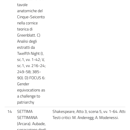
tavole
anatomiche del
Cinque-Seicento
nella cornice
teorica di
Greenblatt. C)
Analisi degli
estratti da
Twelfth Night (I,
sc.1, vv. 1-42; V,
sc.1, vv. 216-24;
249-58; 385-
90). D) FOCUS 6:
Gender
equivocations as
a challenge to
patriarchy
14
SETTIMA
Shakespeare, Atto 3, scena 5, vv. 1-64. Atto 5
SETTIMANA
Testi critici: M. Anderegg; A. Modenessi.
(Arcara). Aubade,
separazione degli