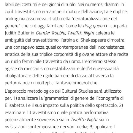
labili dei costumi e dei giochi di ruolo. Nei numerosi drammi in
cui il travestitismo era anche il motore dell’azione, tale duplice
androginia assumeva i tratti della “denaturalizzazione del
genere” che ci è oggi familiare. Come le
drag queen
di cui parla
Judith Butler in
Gender Trouble
,
Twelfth Night
celebra le
ambiguità del travestitismo: l’eroina di Shakespeare dimostra
una consapevolezza quasi contemporanea dell’inconsistenza
erratica della sua triplice corporeità di giovane attore che recita
un ruolo femminile travestito da uomo. L’erotismo stesso
agisce da meccanismo destabilizzante dell’eterosessualità
obbligatoria e delle rigide barriere di classe attraverso la
performance di molteplici fantasie omoerotiche.
L’approccio metodologico dei Cultural Studies sarà utilizzato
per: 1) analizzare la ‘grammatica’ di genere dell’iconografia di
Elisabetta I e il suo impatto sulla politica dello spettacolo; 2)
esaminare il travestitismo quale pratica performativa
potenzialmente sovversiva sia in
Twelfth Night
sia in
rivisitazioni contemporanee nei vari media; 3) applicare il