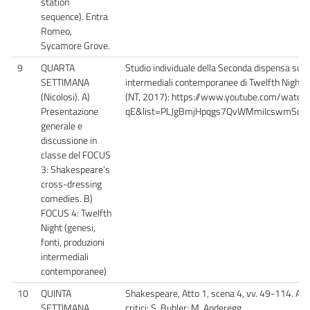
station
sequence). Entra
Romeo,
Sycamore Grove.
9
QUARTA
Studio individuale della Seconda dispensa su ge
SETTIMANA
intermediali contemporanee di Twelfth Night. 
(Nicolosi). A)
(NT, 2017): https://www.youtube.com/wat
Presentazione
qE&list=PLJgBmjHpqgs7QvWMmiIcswmSd6
generale e
discussione in
classe del FOCUS
3: Shakespeare’s
cross-dressing
comedies. B)
FOCUS 4: Twelfth
Night (genesi,
fonti, produzioni
intermediali
contemporanee)
10
QUINTA
Shakespeare, Atto 1, scena 4, vv. 49-114. Atto
SETTIMANA
critici: S. Buhler; M. Anderegg.