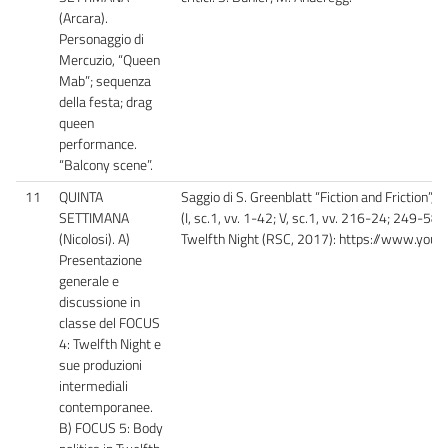
(Arcara).
Personaggio di
Mercuzio, “Queen
Mab”; sequenza
della festa; drag
queen
performance.
“Balcony scene”.
11
QUINTA
Saggio di S. Greenblatt “Fiction and Friction”, 
SETTIMANA
(I, sc.1, vv. 1-42; V, sc.1, vv. 216-24; 249-58
(Nicolosi). A)
Twelfth Night (RSC, 2017): https://www.y
Presentazione
generale e
discussione in
classe del FOCUS
4: Twelfth Night e
sue produzioni
intermediali
contemporanee.
B) FOCUS 5: Body