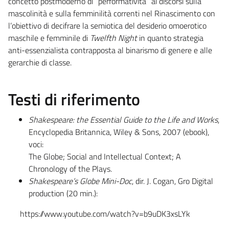
concetto postmoderno di “performatività” ai discorsi sulla
mascolinità e sulla femminilità correnti nel Rinascimento con
l’obiettivo di decifrare la semiotica del desiderio omoerotico
maschile e femminile di
Twelfth Night
in quanto strategia
anti-essenzialista contrapposta al binarismo di genere e alle
gerarchie di classe.
Testi di riferimento
Shakespeare: the Essential Guide to the Life and Works
,
Encyclopedia Britannica, Wiley & Sons, 2007 (ebook),
voci:
The Globe; Social and Intellectual Context; A
Chronology of the Plays.
Shakespeare’s Globe Mini-Doc
, dir. J. Cogan, Gro Digital
production (20 min.):
https://www.youtube.com/watch?v=b9uDK3xsLYk