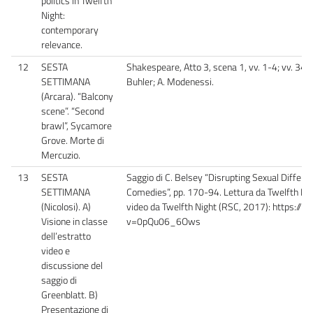
politics in Twelfth
Night:
contemporary
relevance.
12
SESTA
Shakespeare, Atto 3, scena 1, vv. 1-4; vv. 34-10
SETTIMANA
Buhler; A. Modenessi.
(Arcara). “Balcony
scene”. “Second
brawl”, Sycamore
Grove. Morte di
Mercuzio.
13
SESTA
Saggio di C. Belsey “Disrupting Sexual Differ
SETTIMANA
Comedies”, pp. 170-94. Lettura da Twelfth Night
(Nicolosi). A)
video da Twelfth Night (RSC, 2017): https:/
Visione in classe
v=0pQu06_6Ows
dell’estratto
video e
discussione del
saggio di
Greenblatt. B)
Presentazione di