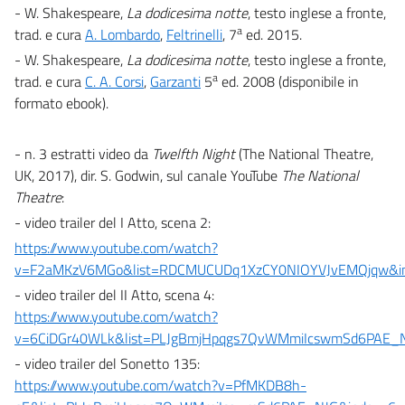
- W. Shakespeare,
La dodicesima notte
, testo inglese a fronte,
a
trad. e cura
A. Lombardo
,
Feltrinelli
, 7
ed. 2015.
- W. Shakespeare,
La dodicesima notte
, testo inglese a fronte,
a
trad. e cura
C. A. Corsi
,
Garzanti
5
ed. 2008 (disponibile in
formato ebook).
- n. 3 estratti video da
Twelfth Night
(The National Theatre,
UK, 2017), dir. S. Godwin, sul canale YouTube
The National
Theatre
:
- video trailer del I Atto, scena 2:
https://www.youtube.com/watch?
v=F2aMKzV6MGo&list=RDCMUCUDq1XzCY0NIOYVJvEMQjqw&i
- video trailer del II Atto, scena 4:
https://www.youtube.com/watch?
v=6CiDGr40WLk&list=PLJgBmjHpqgs7QvWMmiIcswmSd6PAE_N
- video trailer del Sonetto 135:
https://www.youtube.com/watch?v=PfMKDB8h-