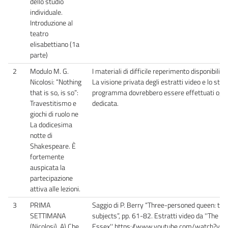
dello studio
individuale.
Introduzione al
teatro
elisabettiano (1a
parte)
2
Modulo M. G.
I materiali di difficile reperimento disponibili
Nicolosi: “Nothing
La visione privata degli estratti video e lo stud
that is so, is so”:
programma dovrebbero essere effettuati ogni v
Travestitismo e
dedicata.
giochi di ruolo ne
La dodicesima
notte di
Shakespeare. È
fortemente
auspicata la
partecipazione
attiva alle lezioni.
3
PRIMA
Saggio di P. Berry “Three-personed queen: the c
SETTIMANA
subjects”, pp. 61-82. Estratti video da ''The Pr
(Nicolosi). A) Che
Essex'' https://www.youtube.com/watch?v=n