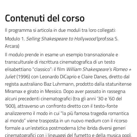
Contenuti del corso
Il programma si articola in due moduli tra loro collegati:
Modulo 1.
Selling Shakespeare to Hollywood
(prof.ssa S.
Arcara)
Il modulo prende in esame un esempio transnazionale e
transculturale di riscrittura cinematografica di un testo
elisabettiano “classico”: il film
William Shakespeare’s Romeo +
Juliet
(1996) con Leonardo DiCaprio e Claire Danes, diretto dal
regista australiano Baz Luhrmann, prodotto dalla statunitense
Miramax e girato in Messico. Dopo aver passato in rassegna
alcuni precedenti cinematografici (tra gli anni ’30 e ’60 del
‘900), attraverso un confronto diretto con il testo-fonte
analizzeremo il modo in cui “la più famosa tragedia romantica
al mondo” viene trasposta in un nuovo medium con il ricorso
formale a un’estetica postmoderna (che ibrida diversi generi
cinematografici con i linguaggi del fumetto e della musica pop),