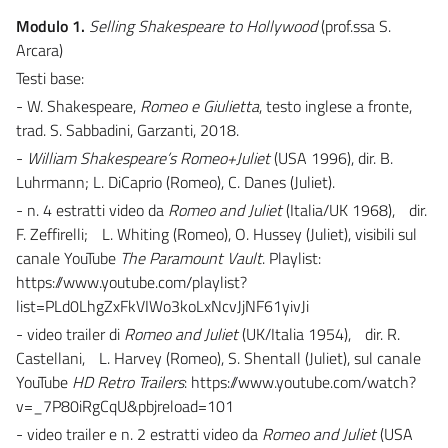
Modulo 1.
Selling Shakespeare to Hollywood
(prof.ssa S.
Arcara)
Testi base:
- W. Shakespeare,
Romeo e Giulietta
, testo inglese a fronte,
trad. S. Sabbadini, Garzanti, 2018.
-
William Shakespeare’s Romeo+Juliet
(USA 1996), dir. B.
Luhrmann; L. DiCaprio (Romeo), C. Danes (Juliet).
- n. 4 estratti video da
Romeo and Juliet
(Italia/UK 1968), dir.
F. Zeffirelli; L. Whiting (Romeo), O. Hussey (Juliet), visibili sul
canale YouTube
The Paramount Vault
. Playlist:
https://www.youtube.com/playlist?
list=PLd0LhgZxFkVIWo3koLxNcvJjNF61yivJi
- video trailer di
Romeo and Juliet
(UK/Italia 1954), dir. R.
Castellani, L. Harvey (Romeo), S. Shentall (Juliet), sul canale
YouTube
HD Retro Trailers
: https://www.youtube.com/watch?
v=_7P80iRgCqU&pbjreload=101
- video trailer e n. 2 estratti video da
Romeo and Juliet
(USA