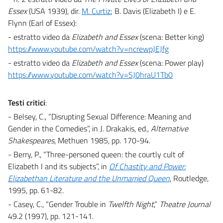
Essex
(USA 1939), dir.
M. Curtiz
; B. Davis (Elizabeth I) e E.
Flynn (Earl of Essex):
- estratto video da
Elizabeth and Essex
(scena: Better king)
https://www.youtube.com/watch?v=ncrewpJEJfg
- estratto video da
Elizabeth and Essex
(scena: Power play)
https://www.youtube.com/watch?v=SJ0hraU1Tb0
Testi critici
:
- Belsey, C., “Disrupting Sexual Difference: Meaning and
Gender in the Comedies”, in J. Drakakis, ed.,
Alternative
Shakespeares
, Methuen 1985, pp. 170-94.
- Berry, P., “Three-personed queen: the courtly cult of
Elizabeth I and its subjects”, in
Of Chastity and Power:
Elizabethan Literature and the Unmarried Queen
, Routledge,
1995, pp. 61-82.
- Casey, C., “Gender Trouble in
Twelfth Night
,”
Theatre Journal
49.2 (1997), pp. 121-141.