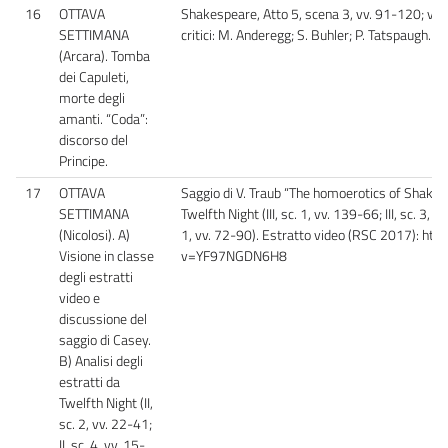
16
OTTAVA
Shakespeare, Atto 5, scena 3, vv. 91-120; vv.
SETTIMANA
critici: M. Anderegg; S. Buhler; P. Tatspaugh. 
(Arcara). Tomba
dei Capuleti,
morte degli
amanti. “Coda”:
discorso del
Principe.
17
OTTAVA
Saggio di V. Traub “The homoerotics of Shakes
SETTIMANA
Twelfth Night (III, sc. 1, vv. 139-66; III, sc. 3, vv
(Nicolosi). A)
1, vv. 72-90). Estratto video (RSC 2017): h
Visione in classe
v=YF97NGDN6H8
degli estratti
video e
discussione del
saggio di Casey.
B) Analisi degli
estratti da
Twelfth Night (II,
sc. 2, vv. 22-41;
II, sc. 4, vv. 15-