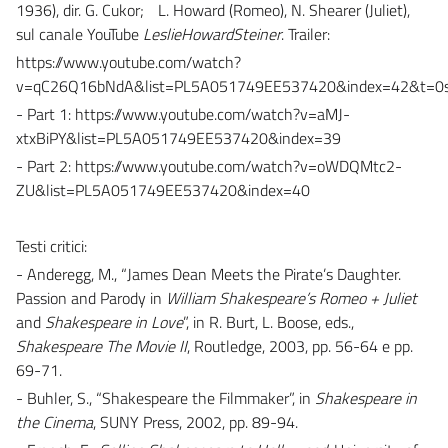
1936), dir. G. Cukor; L. Howard (Romeo), N. Shearer (Juliet),
sul canale YouTube
LeslieHowardSteiner
. Trailer:
https://www.youtube.com/watch?
v=qC26Q16bNdA&list=PL5A051749EE537420&index=42&t=0
- Part 1: https://www.youtube.com/watch?v=aMJ-
xtxBiPY&list=PL5A051749EE537420&index=39
- Part 2: https://www.youtube.com/watch?v=oWDQMtc2-
ZU&list=PL5A051749EE537420&index=40
Testi critici:
- Anderegg, M., “James Dean Meets the Pirate’s Daughter.
Passion and Parody in
William Shakespeare’s Romeo + Juliet
and
Shakespeare in Love
”, in R. Burt, L. Boose, eds.,
Shakespeare The Movie II
, Routledge, 2003, pp. 56-64 e pp.
69-71.
- Buhler, S., “Shakespeare the Filmmaker”, in
Shakespeare in
the Cinema
, SUNY Press, 2002, pp. 89-94.