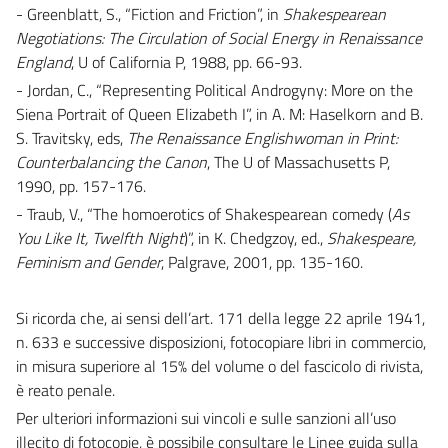
- Greenblatt, S., “Fiction and Friction”, in
Shakespearean
Negotiations: The Circulation of Social Energy in Renaissance
England
, U of California P, 1988, pp. 66-93.
- Jordan, C., “Representing Political Androgyny: More on the
Siena Portrait of Queen Elizabeth I”, in A. M: Haselkorn and B.
S. Travitsky, eds,
The Renaissance Englishwoman in Print:
Counterbalancing the Canon
, The U of Massachusetts P,
1990, pp. 157-176.
- Traub, V., “The homoerotics of Shakespearean comedy (
As
You Like It, Twelfth Night
)”, in K. Chedgzoy, ed.,
Shakespeare,
Feminism and Gender
, Palgrave, 2001, pp. 135-160.
Si ricorda che, ai sensi dell’art. 171 della legge 22 aprile 1941,
n. 633 e successive disposizioni, fotocopiare libri in commercio,
in misura superiore al 15% del volume o del fascicolo di rivista,
è reato penale.
Per ulteriori informazioni sui vincoli e sulle sanzioni all’uso
illecito di fotocopie, è possibile consultare le Linee guida sulla