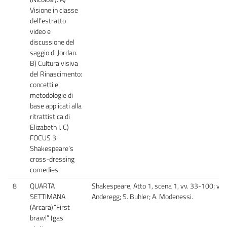
Visione in classe
dell’estratto
video e
discussione del
saggio di Jordan.
B) Cultura visiva
del Rinascimento:
concetti e
metodologie di
base applicati alla
ritrattistica di
Elizabeth I. C)
FOCUS 3:
Shakespeare’s
cross-dressing
comedies
8
QUARTA
Shakespeare, Atto 1, scena 1, vv. 33-100; vv. 1
SETTIMANA
Anderegg; S. Buhler; A. Modenessi.
(Arcara).“First
brawl” (gas