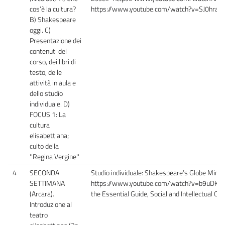
cos’è la cultura?
https://www.youtube.com/watch?v=SJ0hra
B) Shakespeare
oggi. C)
Presentazione dei
contenuti del
corso, dei libri di
testo, delle
attività in aula e
dello studio
individuale. D)
FOCUS 1: La
cultura
elisabettiana;
culto della
''Regina Vergine''
4
SECONDA
Studio individuale: Shakespeare’s Globe Mini-
SETTIMANA
https://www.youtube.com/watch?v=b9uDK3xsLY
(Arcara).
the Essential Guide, Social and Intellectual Co
Introduzione al
teatro