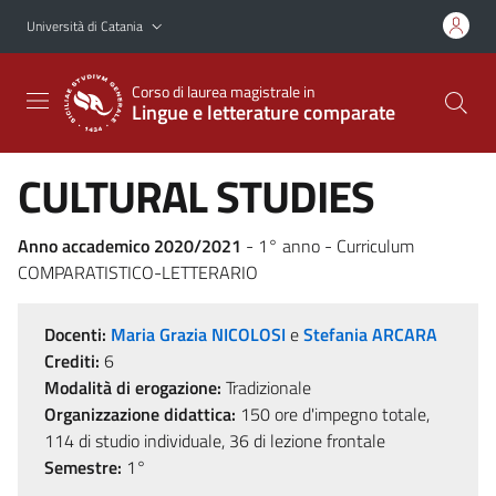
Vai al contenuto principale
Vai al menu di navigazione
Università di Catania
Corso di laurea magistrale in
Lingue e letterature comparate
CULTURAL STUDIES
Anno accademico 2020/2021
- 1° anno - Curriculum
COMPARATISTICO-LETTERARIO
Docenti:
Maria Grazia NICOLOSI
e
Stefania ARCARA
Crediti:
6
Modalità di erogazione:
Tradizionale
Organizzazione didattica:
150 ore d'impegno totale,
114 di studio individuale, 36 di lezione frontale
Semestre:
1°