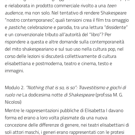
e rielaborata in prodotto commerciale rivolto a una
teen
audience
, ma non solo. Nel tentativo di rendere Shakespeare
“nostro contemporaneo”, quali tensioni crea il film tra omaggio
e
pastiche
, celebrazione e parodia, tra una lettura “dissidente”
e un convenzionale tributo all’autorità del “libro”? Per
rispondere a questa e altre domande sulla contemporaneità
del mito shakespeariano e sul suo uso nella cultura pop, nel
corso delle lezioni si discuterà collettivamente di cultura
elisabettiana e postmoderna, teatro e cinema, testo e
immagini.
Modulo 2.
“Nothing that is so, is so”: Travestitismo e giochi di
ruolo ne
La dodicesima notte
di Shakespeare
(prof.ssa M. G.
Nicolosi)
Mentre le rappresentazioni pubbliche di Elisabetta I davano
forma ed erano a loro volta plasmate da una nuova
concezione delle differenze di genere, nei teatri elisabettiani di
soli attori maschi, i generi erano rappresentati con le protesi