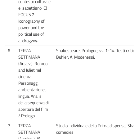
contesto culturale
elisabettiano. C)
FOCUS 2:
Iconography of
power and the
political use of
androgyny.
6
TERZA
Shakespeare, Prologue, vv. 1-14. Testi critici:
SETTIMANA
Buhler; A. Modenessi.
(Arcara). Romeo
and Juliet nel
cinema.
Personaggi,
ambientazione.,
lingua. Analisi
della sequenza di
apertura del film
/ Prologo.
7
TERZA
Studio individuale della Prima dispensa: Shak
SETTIMANA
comedies
(Nicolosi). A)