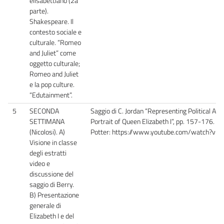
elisabettiano (2a
parte).
Shakespeare. Il
contesto sociale e
culturale. “Romeo
and Juliet” come
oggetto culturale;
Romeo and Juliet
e la pop culture.
“Edutainment”.
5
SECONDA
Saggio di C. Jordan “Representing Political An
SETTIMANA
Portrait of Queen Elizabeth I”, pp. 157-176. Est
(Nicolosi). A)
Potter: https://www.youtube.com/watch?v
Visione in classe
degli estratti
video e
discussione del
saggio di Berry.
B) Presentazione
generale di
Elizabeth I e del