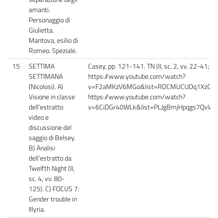
amanti.
Personaggio di
Giulietta.
Mantova, esilio di
Romeo. Speziale.
15
SETTIMA
Casey, pp. 121-141. TN (II, sc. 2, vv. 22-41; II, 
SETTIMANA
https://www.youtube.com/watch?
(Nicolosi). A)
v=F2aMKzV6MGo&list=RDCMUCUDq1XzCY0N
Visione in classe
https://www.youtube.com/watch?
dell’estratto
v=6CiDGr40WLk&list=PLJgBmjHpqgs7QvW
video e
discussione del
saggio di Belsey.
B) Analisi
dell’estratto da
Twelfth Night (II,
sc. 4, vv. 80-
125). C) FOCUS 7:
Gender trouble in
Illyria.