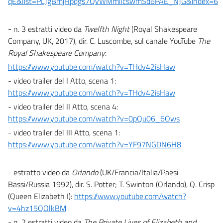
qE&list=PLJgBmjHpqgs7QvWMmiIcswmSd6PAE_NJG&index=6
- n. 3 estratti video da
Twelfth Night
(Royal Shakespeare
Company, UK, 2017), dir. C. Luscombe, sul canale YouTube
The
Royal Shakespeare Company
:
https://www.youtube.com/watch?v=THdv42isHaw
- video trailer del I Atto, scena 1:
https://www.youtube.com/watch?v=THdv42isHaw
- video trailer del II Atto, scena 4:
https://www.youtube.com/watch?v=0pQu06_6Ows
- video trailer del III Atto, scena 1:
https://www.youtube.com/watch?v=YF97NGDN6H8
- estratto video da
Orlando
(UK/Francia/Italia/Paesi
Bassi/Russia 1992), dir. S. Potter; T. Swinton (Orlando), Q. Crisp
(Queen Elizabeth I):
https://www.youtube.com/watch?
v=4hz15QOlkBM
- n. 2 estratti video da
The Private Lives of Elizabeth and