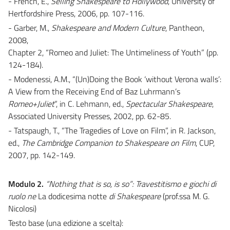
- French, E.,
Selling Shakespeare to Hollywood
, University of
Hertfordshire Press, 2006, pp. 107-116.
- Garber, M.,
Shakespeare and Modern Culture
, Pantheon,
2008,
Chapter 2, “Romeo and Juliet: The Untimeliness of Youth” (pp.
124-184).
- Modenessi, A.M., “(Un)Doing the Book ‘without Verona walls’:
A View from the Receiving End of Baz Luhrmann’s
Romeo+Juliet
”, in C. Lehmann, ed.,
Spectacular Shakespeare
,
Associated University Presses, 2002, pp. 62-85.
- Tatspaugh, T., “The Tragedies of Love on Film”, in R. Jackson,
ed.,
The Cambridge Companion to Shakespeare on Film
, CUP,
2007, pp. 142-149.
Modulo 2.
“Nothing that is so, is so”: Travestitismo e giochi di
ruolo ne
La dodicesima notte
di Shakespeare
(prof.ssa M. G.
Nicolosi)
Testo base (una edizione a scelta):