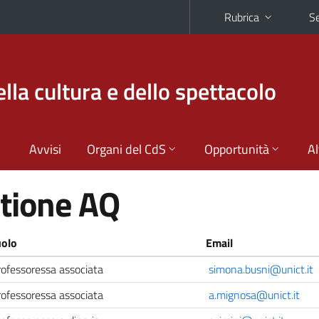
Rubrica
Se
la cultura e dello spettacolo
Avvisi
Organi del CdS
Opportunità
Al
stione AQ
olo
Email
rofessoressa associata
simona.busni@unict.it
rofessoressa associata
a.mignosa@unict.it