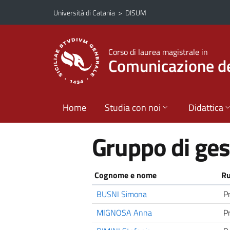
Vai al contenuto principale
Vai al menu di navigazione
Università di Catania
>
DISUM
Corso di laurea magistrale in
Comunicazione del
Home
Studia con noi
Didattica
Gruppo di ge
Cognome e nome
Ru
BUSNI Simona
P
MIGNOSA Anna
P