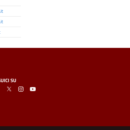
it
it
t
UICI SU