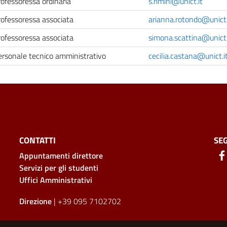
ofessoressa ordinaria
s.rimini@unict.it
rofessoressa associata
arianna.rotondo@unict.
rofessoressa associata
simona.scattina@unict.
ersonale tecnico amministrativo
cecilia.castana@unict.i
CONTATTI
SEG
Appuntamenti direttore
Servizi per gli studenti
Uffici Amministrativi
Direzione
| +39 095 7102702