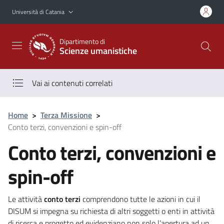
Vai al contenuto principale
Vai al menu di navigazione
Università di Catania
Dipartimento di
Scienze umanistiche
Vai ai contenuti correlati
Home
>
Terza Missione
>
Conto terzi, convenzioni e spin-off
Conto terzi, convenzioni e
spin-off
Le attività
conto terzi
comprendono tutte le azioni in cui il
DISUM si impegna su richiesta di altri soggetti o enti in attività
di ricerca e progetto ed evidenziano non solo l’apertura ad un