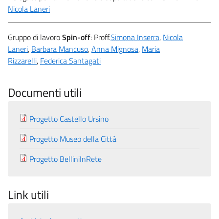
Nicola Laneri
Gruppo di lavoro
Spin-off
: Proff.
Simona Inserra
,
Nicola
Laneri
,
Barbara Mancuso
,
Anna Mignosa
,
Maria
Rizzarelli
,
Federica Santagati
Documenti utili
Progetto Castello Ursino
Progetto Museo della Città
Progetto BelliniInRete
Link utili