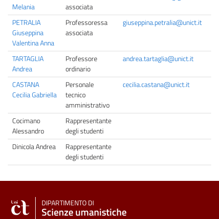
Melania
associata
PETRALIA
Professoressa
giuseppina.petralia@unict.it
Giuseppina
associata
Valentina Anna
TARTAGLIA
Professore
andrea.tartaglia@unict.it
Andrea
ordinario
CASTANA
Personale
cecilia.castana@unict.it
Cecilia Gabriella
tecnico
amministrativo
Cocimano
Rappresentante
Alessandro
degli studenti
Dinicola Andrea
Rappresentante
degli studenti
DIPARTIMENTO DI
Scienze umanistiche