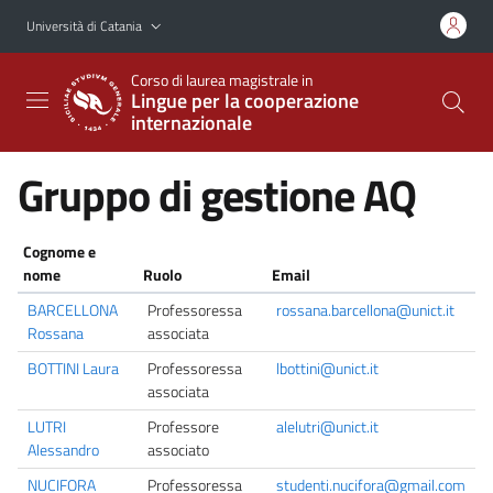
Vai al contenuto principale
Vai al menu di navigazione
Università di Catania
Corso di laurea magistrale in
Lingue per la cooperazione
internazionale
Gruppo di gestione AQ
Cognome e
nome
Ruolo
Email
BARCELLONA
Professoressa
rossana.barcellona@unict.it
Rossana
associata
BOTTINI Laura
Professoressa
lbottini@unict.it
associata
LUTRI
Professore
alelutri@unict.it
Alessandro
associato
NUCIFORA
Professoressa
studenti.nucifora@gmail.com