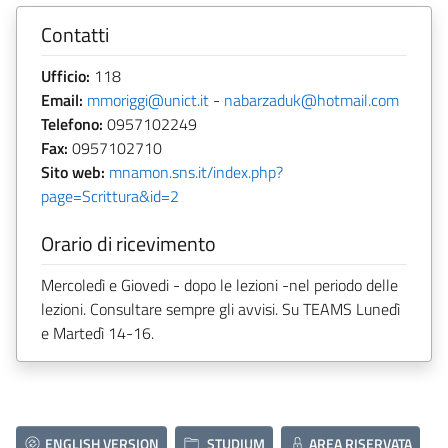
Contatti
Ufficio:
118
Email:
mmoriggi@unict.it
-
nabarzaduk@hotmail.com
Telefono:
0957102249
Fax:
0957102710
Sito web:
mnamon.sns.it/index.php?
page=Scrittura&id=2
Orario di ricevimento
Mercoledì e Giovedi - dopo le lezioni -nel periodo delle
lezioni. Consultare sempre gli avvisi. Su TEAMS Lunedì
e Martedì 14-16.
ENGLISH VERSION
STUDIUM
AREA RISERVATA