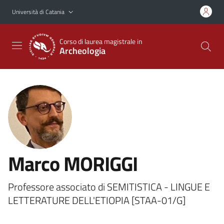
Vai al contenuto principale
Vai al menu di navigazione
Università di Catania
Corso di laurea magistrale in
Archeologia
Marco MORIGGI
Professore associato di SEMITISTICA - LINGUE E
LETTERATURE DELL'ETIOPIA [STAA-01/G]