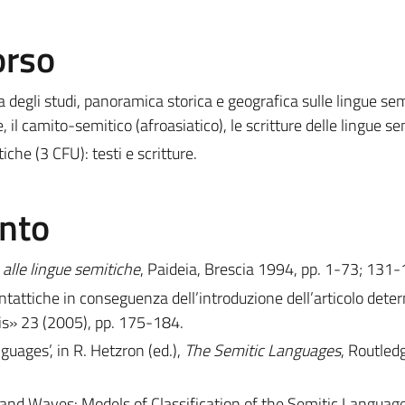
orso
a degli studi, panoramica storica e geografica sulle lingue sem
, il camito-semitico (afroasiatico), le scritture delle lingue se
che (3 CFU): testi e scritture.
ento
 alle lingue semitiche
, Paideia, Brescia 1994, pp. 1-73; 131-
intattiche in conseguenza dell’introduzione dell’articolo dete
alis» 23 (2005), pp. 175-184.
nguages’, in R. Hetzron (ed.),
The Semitic Languages
, Routled
 and Waves: Models of Classification of the Semitic Languages