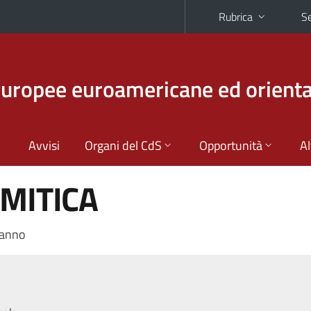
Rubrica
Se
europee euroamericane ed orienta
Avvisi
Organi del CdS
Opportunità
Al
EMITICA
 anno