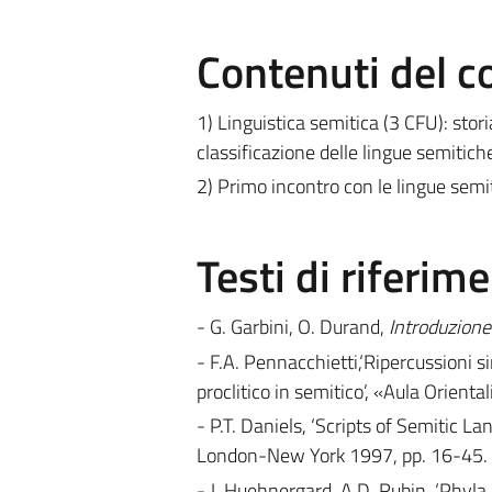
Contenuti del c
1) Linguistica semitica (3 CFU): stori
classificazione delle lingue semitiche
2) Primo incontro con le lingue semiti
Testi di riferim
- G. Garbini, O. Durand,
Introduzione
- F.A. Pennacchietti,‘Ripercussioni s
proclitico in semitico’, «Aula Orient
- P.T. Daniels, ‘Scripts of Semitic La
London-New York 1997, pp. 16-45.
- J. Huehnergard, A.D. Rubin, ‘Phyla