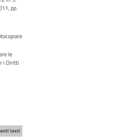
011, pp.
fotocopiare
are le
i Diritti
enti testi