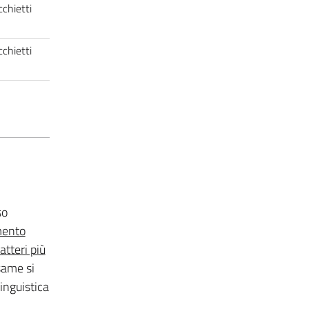
chietti
chietti
so
mento
tteri più
same si
inguistica