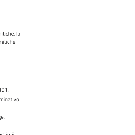
itiche, la
mitiche.
191.
rminativo
ge,
’, in S.