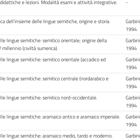
didattiche e lezioni. Modalità esami e attività integrative.
-
eca dell’insieme delle lingue semitiche, origine e storia
Garbin
1994
le lingue semitiche: semitico orientale; origine della
Garbin
millennio (civiltà sumerica).
1994
le lingue semitiche: semitico orientale (accadico ed
Garbin
1994
le lingue semitiche: semitico centrale (nordarabico e
Garbin
1994
lle lingue semitiche: semitico nord-occidentale.
Garbin
1994
lle lingue semitiche: aramaico antico e aramaico imperiale.
Garbin
1994
lle lingue semitiche: aramaico medio, tardo e moderno.
Garbin