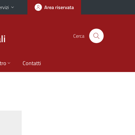
rvizi
Area riservata
li
Cerca
tro
Contatti