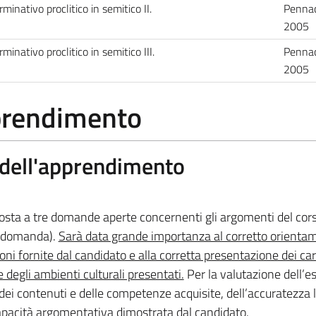
minativo proclitico in semitico II.
Pennac
2005
minativo proclitico in semitico III.
Pennac
2005
pprendimento
a dell'apprendimento
sposta a tre domande aperte concernenti gli argomenti del cor
r domanda).
Sarà data grande importanza al corretto orienta
i fornite dal candidato e alla corretta presentazione dei cara
e degli ambienti culturali presentati.
Per la valutazione dell’e
dei contenuti e delle competenze acquisite, dell’accuratezza l
capacità argomentativa dimostrata dal candidato.