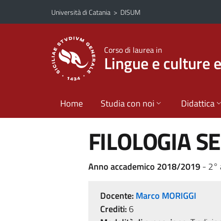
Vai al contenuto principale
Vai al menu di navigazione
Università di Catania
>
DISUM
Corso di laurea in
Lingue e culture 
Home
Studia con noi
Didattica
FILOLOGIA S
Anno accademico 2018/2019
- 2°
Docente:
Marco MORIGGI
Crediti:
6