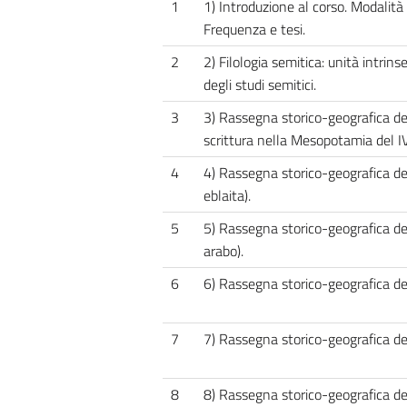
1
1) Introduzione al corso. Modalità 
Frequenza e tesi.
2
2) Filologia semitica: unità intrins
degli studi semitici.
3
3) Rassegna storico-geografica del
scrittura nella Mesopotamia del IV 
4
4) Rassegna storico-geografica del
eblaita).
5
5) Rassegna storico-geografica del
arabo).
6
6) Rassegna storico-geografica de
7
7) Rassegna storico-geografica de
8
8) Rassegna storico-geografica de