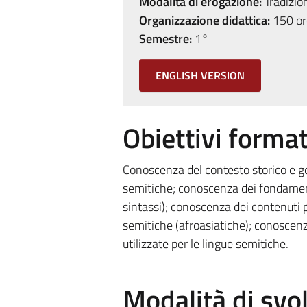
Modalità di erogazione:
Tradizio
Organizzazione didattica:
150 ore
Semestre:
1°
ENGLISH VERSION
Obiettivi format
Conoscenza del contesto storico e geo
semitiche; conoscenza dei fondamenti
sintassi); conoscenza dei contenuti pr
semitiche (afroasiatiche); conoscenza 
utilizzate per le lingue semitiche.
Modalità di sv