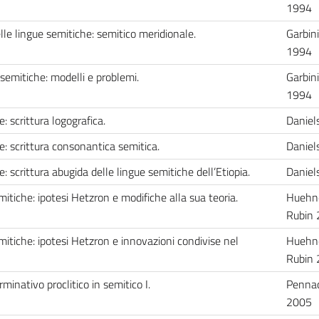
1994
le lingue semitiche: semitico meridionale.
Garbin
1994
 semitiche: modelli e problemi.
Garbin
1994
: scrittura logografica.
Danie
e: scrittura consonantica semitica.
Danie
e: scrittura abugida delle lingue semitiche dell’Etiopia.
Danie
mitiche: ipotesi Hetzron e modifiche alla sua teoria.
Huehne
Rubin
emitiche: ipotesi Hetzron e innovazioni condivise nel
Huehne
Rubin
minativo proclitico in semitico I.
Pennac
2005