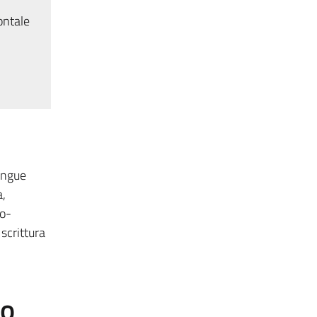
ontale
lingue
a,
to-
 scrittura
to