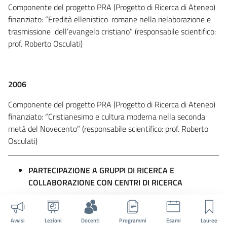
Componente del progetto PRA (Progetto di Ricerca di Ateneo)
finanziato: “Eredità ellenistico-romane nella rielaborazione e
trasmissione dell’evangelo cristiano” (responsabile scientifico:
prof. Roberto Osculati)
2006
Componente del progetto PRA (Progetto di Ricerca di Ateneo)
finanziato: “Cristianesimo e cultura moderna nella seconda
metà del Novecento” (responsabile scientifico: prof. Roberto
Osculati)
PARTECIPAZIONE A GRUPPI DI RICERCA E
COLLABORAZIONE CON CENTRI DI RICERCA
dal 2019 ad oggi
Avvisi
Lezioni
Docenti
Programmi
Esami
Lauree
membro del Groupe International de Recherche sur la Poésie