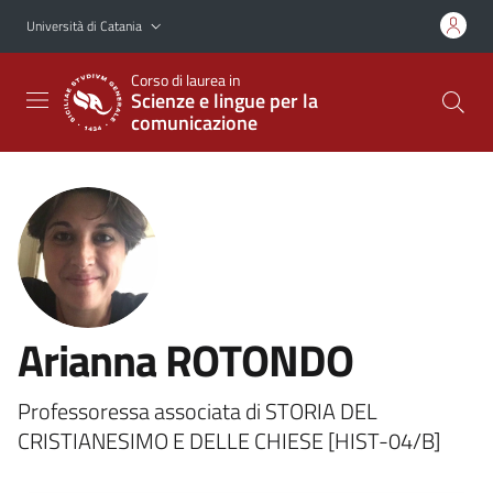
Vai al contenuto principale
Vai al menu di navigazione
Università di Catania
Corso di laurea in
Scienze e lingue per la
comunicazione
Arianna ROTONDO
Professoressa associata di STORIA DEL
CRISTIANESIMO E DELLE CHIESE [HIST-04/B]