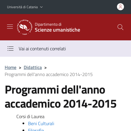
Vai al contenuto principale
Vai al menu di navigazione
Università di Catania
Dipartimento di
Scienze umanistiche
Vai ai contenuti correlati
Home
>
Didattica
>
Programmi dell'anno accademico 2014-2015
Programmi dell'anno
accademico 2014-2015
Corsi di Laurea
Beni Culturali
Filosofia