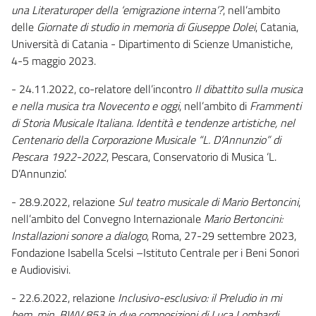
una Literaturoper della ‘emigrazione interna’?
, nell’ambito
delle
Giornate di studio in memoria di Giuseppe Dolei
, Catania,
Università di Catania - Dipartimento di Scienze Umanistiche,
4-5 maggio 2023.
- 24.11.2022, co-relatore dell’incontro
Il dibattito sulla musica
e nella musica tra Novecento e oggi
, nell’ambito di
Frammenti
di Storia Musicale Italiana. Identità e tendenze artistiche, nel
Centenario della Corporazione Musicale “L. D’Annunzio” di
Pescara 1922-2022
, Pescara, Conservatorio di Musica ‘L.
D’Annunzio’.
- 28.9.2022, relazione
Sul teatro musicale di Mario Bertoncini
,
nell’ambito del Convegno Internazionale
Mario Bertoncini:
Installazioni sonore a dialogo
, Roma, 27-29 settembre 2023,
Fondazione Isabella Scelsi –Istituto Centrale per i Beni Sonori
e Audiovisivi.
- 22.6.2022, relazione
Inclusivo-esclusivo: il Preludio in mi
bem. min. BWV 853 in due composizioni di Luca Lombardi
,