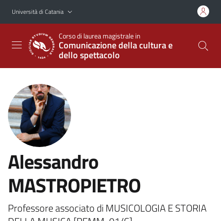
Vai al contenuto principale
Vai al menu di navigazione
Università di Catania
Corso di laurea magistrale in
Comunicazione della cultura e
dello spettacolo
Alessandro
MASTROPIETRO
Professore associato di MUSICOLOGIA E STORIA