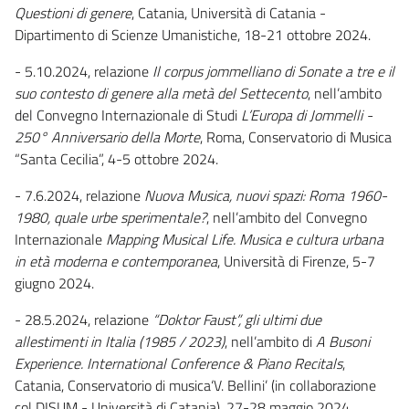
Questioni di genere
, Catania, Università di Catania -
Dipartimento di Scienze Umanistiche, 18-21 ottobre 2024.
- 5.10.2024, relazione
Il corpus jommelliano di Sonate a tre e il
suo contesto di genere alla metà del Settecento
, nell’ambito
del Convegno Internazionale di Studi
L’Europa di Jommelli -
250° Anniversario della Morte
, Roma, Conservatorio di Musica
“Santa Cecilia”, 4-5 ottobre 2024.
- 7.6.2024, relazione
Nuova Musica, nuovi spazi: Roma 1960-
1980, quale urbe sperimentale?
, nell’ambito del Convegno
Internazionale
Mapping Musical Life. Musica e cultura urbana
in età moderna e contemporanea
, Università di Firenze, 5-7
giugno 2024.
- 28.5.2024, relazione
“
Doktor Faust”, gli ultimi due
allestimenti in Italia (1985 / 2023)
, nell’ambito di
A Busoni
Experience. International Conference & Piano Recitals
,
Catania, Conservatorio di musica‘V. Bellini’ (in collaborazione
col DISUM - Università di Catania), 27-28 maggio 2024.