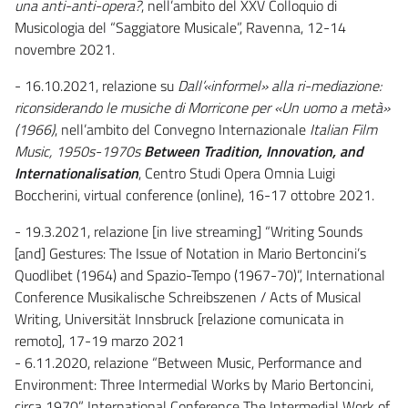
una anti-anti-opera?
, nell’ambito del XXV Colloquio di
Musicologia del “Saggiatore Musicale”, Ravenna, 12-14
novembre 2021.
- 16.10.2021, relazione su
Dall’«informel» alla ri-mediazione:
riconsiderando le musiche di Morricone per «Un uomo a metà»
(1966)
, nell’ambito del Convegno Internazionale
Ital
ian Film
Music, 1950s-1970s
Between Tradition, Innovation, and
Internationalisation
, Centro Studi Opera Omnia Luigi
Boccherini, virtual conference (online), 16-17 ottobre 2021.
- 19.3.2021, relazione [in live streaming] “Writing Sounds
[and] Gestures: The Issue of Notation in Mario Bertoncini’s
Quodlibet (1964) and Spazio-Tempo (1967-70)”, International
Conference Musikalische Schreibszenen / Acts of Musical
Writing, Universität Innsbruck [relazione comunicata in
remoto], 17-19 marzo 2021
- 6.11.2020, relazione “Between Music, Performance and
Environment: Three Intermedial Works by Mario Bertoncini,
circa 1970”, International Conference The Intermedial Work of