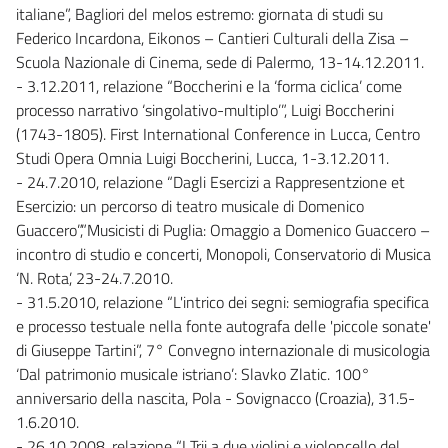
italiane”, Bagliori del melos estremo: giornata di studi su
Federico Incardona, Eikonos – Cantieri Culturali della Zisa –
Scuola Nazionale di Cinema, sede di Palermo, 13-14.12.2011.
- 3.12.2011, relazione “Boccherini e la ‘forma ciclica’ come
processo narrativo ‘singolativo-multiplo’”, Luigi Boccherini
(1743-1805). First International Conference in Lucca, Centro
Studi Opera Omnia Luigi Boccherini, Lucca, 1-3.12.2011.
- 24.7.2010, relazione “Dagli Esercizi a Rappresentzione et
Esercizio: un percorso di teatro musicale di Domenico
Guaccero”,”Musicisti di Puglia: Omaggio a Domenico Guaccero –
incontro di studio e concerti, Monopoli, Conservatorio di Musica
‘N. Rota’, 23-24.7.2010.
- 31.5.2010, relazione “L'intrico dei segni: semiografia specifica
e processo testuale nella fonte autografa delle 'piccole sonate'
di Giuseppe Tartini”, 7° Convegno internazionale di musicologia
‘Dal patrimonio musicale istriano’: Slavko Zlatic. 100°
anniversario della nascita, Pola - Sovignacco (Croazia), 31.5-
1.6.2010.
- 26.10.2008, relazione “I Trii a due violini e violoncello del