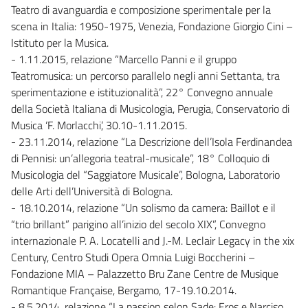
Teatro di avanguardia e composizione sperimentale per la
scena in Italia: 1950-1975, Venezia, Fondazione Giorgio Cini –
Istituto per la Musica.
- 1.11.2015, relazione “Marcello Panni e il gruppo
Teatromusica: un percorso parallelo negli anni Settanta, tra
sperimentazione e istituzionalità”, 22° Convegno annuale
della Società Italiana di Musicologia, Perugia, Conservatorio di
Musica ‘F. Morlacchi’, 30.10-1.11.2015.
- 23.11.2014, relazione “La Descrizione dell’Isola Ferdinandea
di Pennisi: un’allegoria teatral-musicale”, 18° Colloquio di
Musicologia del “Saggiatore Musicale”, Bologna, Laboratorio
delle Arti dell’Università di Bologna.
- 18.10.2014, relazione “Un solismo da camera: Baillot e il
“trio brillant” parigino all’inizio del secolo XIX”, Convegno
internazionale P. A. Locatelli and J.-M. Leclair Legacy in the xix
Century, Centro Studi Opera Omnia Luigi Boccherini –
Fondazione MIA – Palazzetto Bru Zane Centre de Musique
Romantique Française, Bergamo, 17-19.10.2014.
- 8.5.2014, relazione “La passion selon Sade: Eros e Narciso