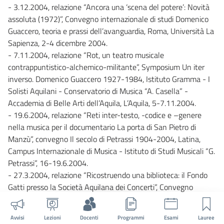
- 3.12.2004, relazione “Ancora una ‘scena del potere’: Novità
assoluta (1972)”, Convegno internazionale di studi Domenico
Guaccero, teoria e prassi dell’avanguardia, Roma, Università La
Sapienza, 2-4 dicembre 2004.
- 7.11.2004, relazione “Rot, un teatro musicale
contrappuntistico-alchemico-militante”, Symposium Un iter
inverso. Domenico Guaccero 1927-1984, Istituto Gramma - I
Solisti Aquilani - Conservatorio di Musica “A. Casella” -
Accademia di Belle Arti dell’Aquila, L’Aquila, 5-7.11.2004.
- 19.6.2004, relazione “Reti inter-testo, -codice e –genere
nella musica per il documentario La porta di San Pietro di
Manzù”, convegno Il secolo di Petrassi 1904-2004, Latina,
Campus Internazionale di Musica - Istituto di Studi Musicali “G.
Petrassi”, 16-19.6.2004.
- 27.3.2004, relazione “Ricostruendo una biblioteca: il Fondo
Gatti presso la Società Aquilana dei Concerti”, Convegno
Internazionale di Studi Lo sguardo lieto di Guido M. Gatti sul
Novecento musicale, Chieti, Università degli Studi “G.
Avvisi
Lezioni
Docenti
Programmi
Esami
Lauree
D’Annunzio” di Chieti-Pescara, 26-28 marzo 2004.