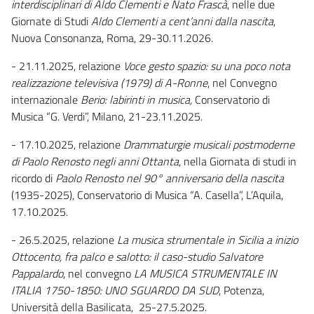
interdisciplinari di Aldo Clementi e Nato Frascà
, nelle due
Giornate di Studi
Aldo Clementi a cent’anni dalla nascita
,
Nuova Consonanza, Roma, 29-30.11.2026.
- 21.11.2025, relazione
Voce gesto spazio: su una poco nota
realizzazione televisiva (1979) di A-Ronne
, nel Convegno
internazionale
Berio: labirinti in musica,
Conservatorio di
Musica “G. Verdi”, Milano, 21-23.11.2025.
- 17.10.2025, relazione
Drammaturgie musicali postmoderne
di Paolo Renosto negli anni Ottanta
, nella Giornata di studi in
ricordo di
Paolo Renosto
nel 90° anniversario della nascita
(1935-2025), Conservatorio di Musica “A. Casella”, L’Aquila,
17.10.2025.
- 26.5.2025, relazione
La musica strumentale in Sicilia a inizio
Ottocento, fra palco e salotto: il caso-studio Salvatore
Pappalardo
, nel convegno
LA MUSICA STRUMENTALE IN
ITALIA 1750-1850: UNO SGUARDO DA SUD
, Potenza,
Università della Basilicata, 25-27.5.2025.