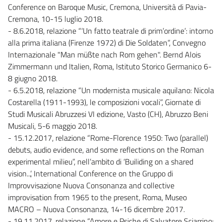
Conference on Baroque Music, Cremona, Università di Pavia-
Cremona, 10-15 luglio 2018.
- 8.6.2018, relazione “‘Un fatto teatrale di prim’ordine’: intorno
alla prima italiana (Firenze 1972) di Die Soldaten”, Convegno
Internazionale "Man müßte nach Rom gehen". Bernd Alois
Zimmermann und Italien, Roma, Istituto Storico Germanico 6-
8 giugno 2018.
- 6.5.2018, relazione “Un modernista musicale aquilano: Nicola
Costarella (1911-1993), le composizioni vocali”, Giornate di
Studi Musicali Abruzzesi VI edizione, Vasto (CH), Abruzzo Beni
Musicali, 5-6 maggio 2018.
- 15.12.2017, relazione “Rome-Florence 1950: Two (parallel)
debuts, audio evidence, and some reflections on the Roman
experimental milieu”, nell’ambito di ‘Builiding on a shared
vision...’, International Conference on the Gruppo di
Improvvisazione Nuova Consonanza and collective
improvisation from 1965 to the present, Roma, Museo
MACRO – Nuova Consonanza, 14-16 dicembre 2017.
- 19.11.2017, relazione “Amore e Psiche di Salvatore Sciarrino: