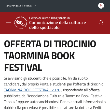
Vai al contenuto principale
Vai al menu di navigazione
Università di Catania
Corso di laurea magistrale in
Comunicazione della cultura e
dello spettacolo
OFFERTA DI TIROCINIO
TAORMINA BOOK
FESTIVAL
Si avvisano gli studenti che è possibile, fin da subito,
candidarsi, dal proprio Portale studenti per l'offerta di tirocinio
TAORMINA BOOK FESTIVAL 2026
, rispondendo all'offerta
pubblicata da "Associazione Culturale Taormina Book Festival -
Taobuk" oppure autocandidandosi. Per eventuali informazioni o
dubbi sulla procedura è possibile contattare la dott.ssa Ferlito