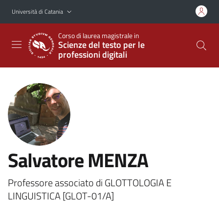
Vai al contenuto principale
Vai al menu di navigazione
Università di Catania
Corso di laurea magistrale in
Scienze del testo per le
professioni digitali
Salvatore MENZA
Professore associato di GLOTTOLOGIA E
LINGUISTICA [GLOT-01/A]