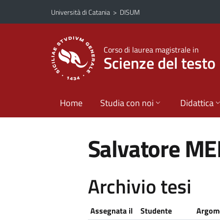
Vai al contenuto principale
Vai al menu di navigazione
Università di Catania
>
DISUM
Corso di laurea magistrale in
Scienze del testo 
Home
Studia con noi
Didattica
Salvatore M
Archivio tesi
Assegnata il
Studente
Argome