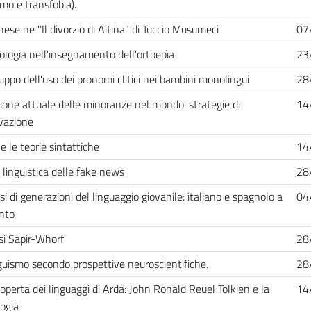
smo e transfobia).
nese ne "Il divorzio di Aitina" di Tuccio Musumeci
07
logia nell'insegnamento dell'ortoepìa
23
luppo dell'uso dei pronomi clitici nei bambini monolingui
28
ione attuale delle minoranze nel mondo: strategie di
14
vazione
ci e le teorie sintattiche
14
i linguistica delle fake news
28
si di generazioni del linguaggio giovanile: italiano e spagnolo a
04
nto
esi Sapir-Whorf
28
inguismo secondo prospettive neuroscientifiche.
28
coperta dei linguaggi di Arda: John Ronald Reuel Tolkien e la
14
logia