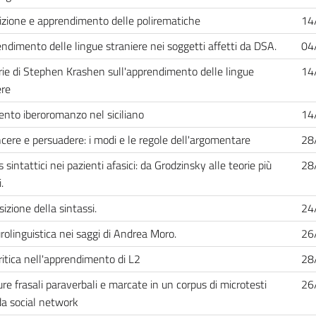
izione e apprendimento delle polirematiche
14
endimento delle lingue straniere nei soggetti affetti da DSA.
04
rie di Stephen Krashen sull'apprendimento delle lingue
14
ere
ento iberoromanzo nel siciliano
14
cere e persuadere: i modi e le regole dell'argomentare
28
s sintattici nei pazienti afasici: da Grodzinsky alle teorie più
28
.
sizione della sintassi.
24
rolinguistica nei saggi di Andrea Moro.
26
critica nell'apprendimento di L2
28
ure frasali paraverbali e marcate in un corpus di microtesti
26
 da social network