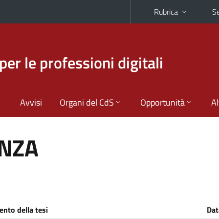
Rubrica
Se
per le professioni digitali
Avvisi
Organi del CdS
Opportunità
Al
ENZA
nto della tesi
Dat