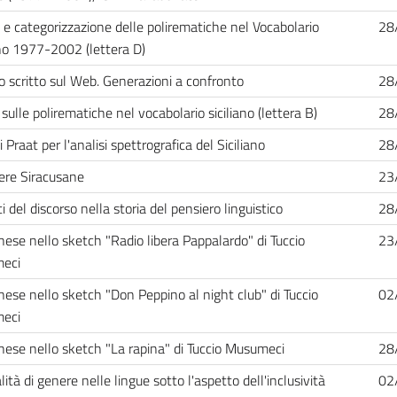
i e categorizzazione delle polirematiche nel Vocabolario
28
ano 1977-2002 (lettera D)
no scritto sul Web. Generazioni a confronto
28
sulle polirematiche nel vocabolario siciliano (lettera B)
28
i Praat per l'analisi spettrografica del Siciliano
28
ere Siracusane
23
i del discorso nella storia del pensiero linguistico
28
anese nello sketch "Radio libera Pappalardo" di Tuccio
23
eci
anese nello sketch "Don Peppino al night club" di Tuccio
02
eci
anese nello sketch "La rapina" di Tuccio Musumeci
28
ità di genere nelle lingue sotto l'aspetto dell'inclusività
02