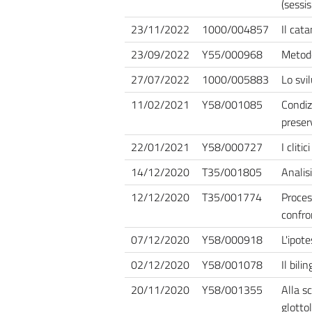
(sessi
23/11/2022
1000/004857
Il cata
23/09/2022
Y55/000968
Metodo
27/07/2022
1000/005883
Lo svi
11/02/2021
Y58/001085
Condiz
preser
22/01/2021
Y58/000727
I cliti
14/12/2020
T35/001805
Analis
12/12/2020
T35/001774
Proces
confro
07/12/2020
Y58/000918
L'ipot
02/12/2020
Y58/001078
Il bil
20/11/2020
Y58/001355
Alla s
glotto