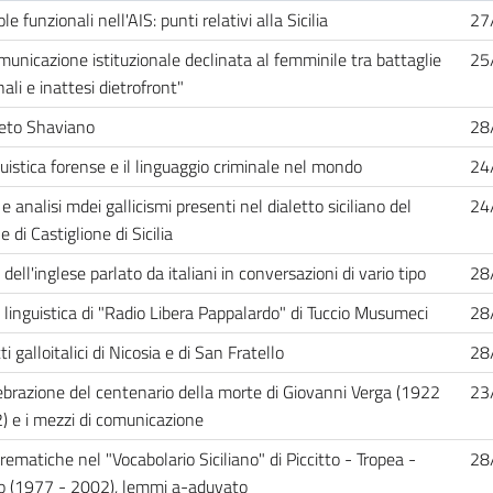
le funzionali nell'AIS: punti relativi alla Sicilia
27
municazione istituzionale declinata al femminile tra battaglie
25
ali e inattesi dietrofront"
beto Shaviano
28
guistica forense e il linguaggio criminale nel mondo
24
e analisi mdei gallicismi presenti nel dialetto siciliano del
24
di Castiglione di Sicilia
 dell'inglese parlato da italiani in conversazioni di vario tipo
28
i linguistica di "Radio Libera Pappalardo" di Tuccio Musumeci
28
tti galloitalici di Nicosia e di San Fratello
28
ebrazione del centenario della morte di Giovanni Verga (1922
23
) e i mezzi di comunicazione
rematiche nel "Vocabolario Siciliano" di Piccitto - Tropea -
28
o (1977 - 2002), lemmi a-aduvato