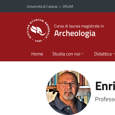
Vai al contenuto principale
Vai al menu di navigazione
Università di Catania
>
DISUM
Corso di laurea magistrale in
Archeologia
Home
Studia con noi
Didattica
Enr
Profess