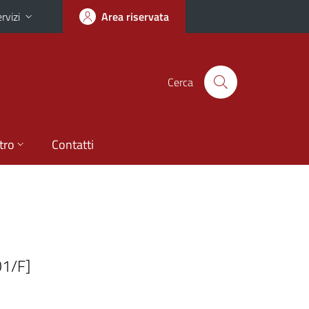
rvizi
Area riservata
Cerca
tro
Contatti
O1/F]