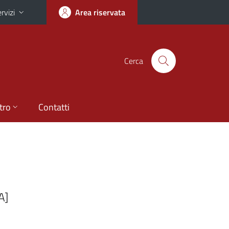
rvizi
Area riservata
Cerca
tro
Contatti
A]