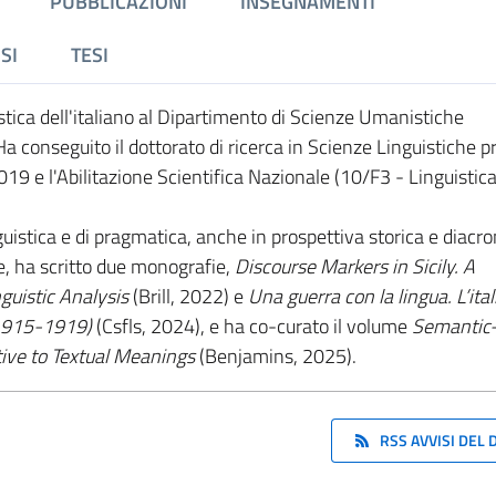
PUBBLICAZIONI
INSEGNAMENTI
SI
TESI
stica dell'italiano al Dipartimento di Scienze Umanistiche
Ha conseguito il dottorato di ricerca in Scienze Linguistiche p
9 e l'Abilitazione Scientifica Nazionale (10/F3 - Linguistica 
uistica e di pragmatica, anche in prospettiva storica e diacro
che, ha scritto due monografie,
Discourse Markers in Sicily. A
guistic Analysis
(Brill, 2022)
e
Una guerra con la lingua. L’ita
 (1915-1919)
(Csfls, 2024), e ha co-curato il volume
Semantic
ive to Textual Meanings
(Benjamins, 2025).
RSS AVVISI DEL