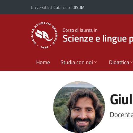
Vai al contenuto principale
Vai al menu di navigazione
Università di Catania
>
DISUM
Corso di laurea in
Scienze e lingue 
Home
Studia con noi
Didattica
Giu
Docente