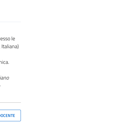
resso le
Italiana)
nica.
liano
-
 DOCENTE