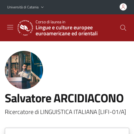
Vai al contenuto principale
Vai al menu di navigazione
Università di Catania
Corso di laurea in
Lingue e culture europee
euroamericane ed orientali
Salvatore ARCIDIACONO
Ricercatore di LINGUISTICA ITALIANA [LIFI-01/A]