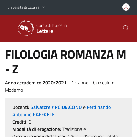
Vai al contenuto principale
Vai al menu di navigazione
Università di Catania
Corso di laurea in
Lettere
FILOLOGIA ROMANZA M
- Z
Anno accademico 2020/2021
- 1° anno - Curriculum
Moderno
Docenti:
Salvatore ARCIDIACONO
e
Ferdinando
Antonino RAFFAELE
Crediti:
9
Modalità di erogazione:
Tradizionale
Organizzazione didattica:
225 ore d'impegno totale,