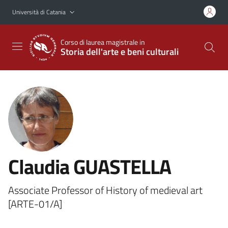
Vai al contenuto principale
Vai al menu di navigazione
Università di Catania
Corso di laurea magistrale in
Storia dell'arte e beni culturali
Claudia GUASTELLA
Associate Professor of History of medieval art
[ARTE-01/A]